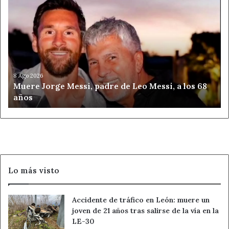
Muere
Jorge
Messi,
padre
de
Leo
Messi,
a
8 Ago 2026
Muere Jorge Messi, padre de Leo Messi, a los 68
los
años
68
años
Lo más visto
Accidente de tráfico en León: muere un
joven de 21 años tras salirse de la vía en la
LE-30