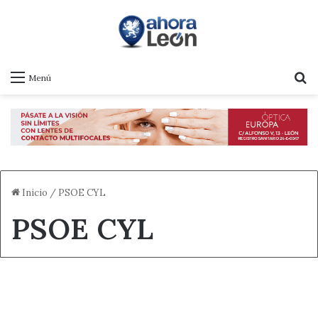
B
Menú
Inicio
/
PSOE CYL
PSOE CYL
Castilla y León