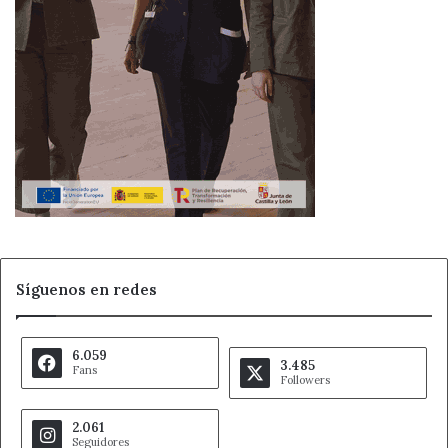
Síguenos en redes
6.059
3.485
Fans
Followers
2.061
Seguidores