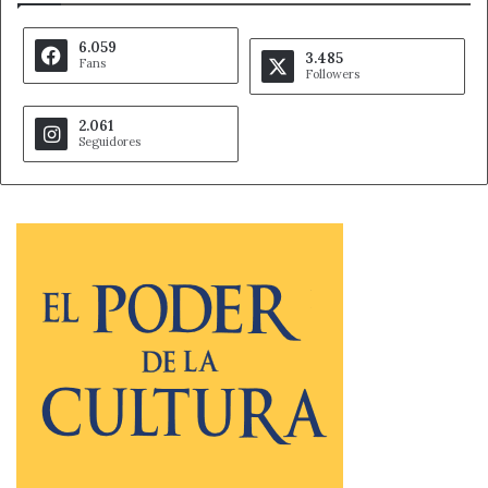
6.059
3.485
Fans
Followers
2.061
Seguidores