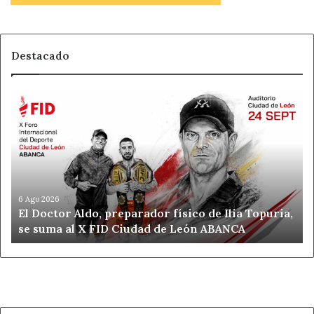
Destacado
El
Doctor
Aldo,
preparador
físico
de
Ilia
Topuria,
6 Ago 2026
El Doctor Aldo, preparador físico de Ilia Topuria,
se
se suma al X FID Ciudad de León ABANCA
suma
al
X
FID
Ciudad
de