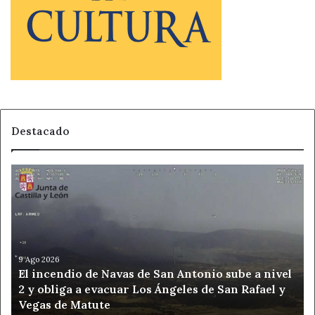
Destacado
El
incendio
de
Navas
de
San
Antonio
9 Ago 2026
El incendio de Navas de San Antonio sube a nivel
sube
2 y obliga a evacuar Los Ángeles de San Rafael y
a
Vegas de Matute
nivel