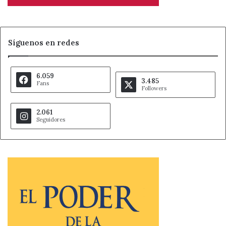
Síguenos en redes
6.059
3.485
Fans
Followers
2.061
Seguidores