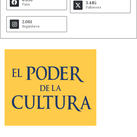
3.485
Fans
Followers
2.061
Seguidores