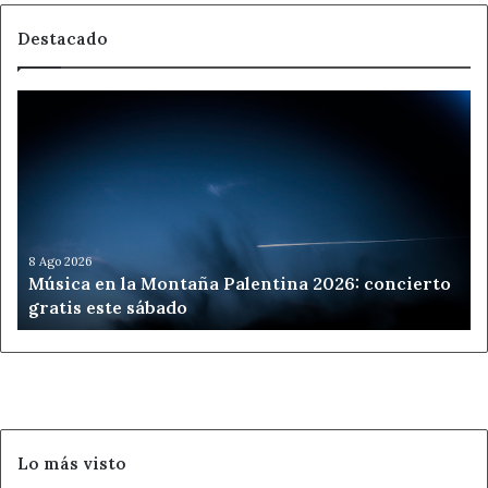
Destacado
Música
en
la
Montaña
Palentina
2026:
concierto
gratis
8 Ago 2026
Música en la Montaña Palentina 2026: concierto
este
gratis este sábado
sábado
Lo más visto