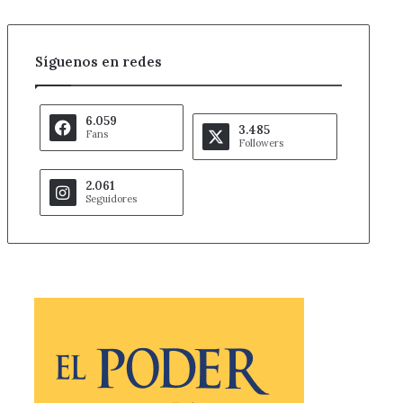
Síguenos en redes
6.059
3.485
Fans
Followers
2.061
Seguidores