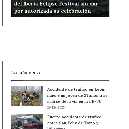
del Iberia Eclipse Festival sin dar
sin
por autorizada su celebración
dar
por
autorizada
su
celebración
Lo más visto
Accidente de tráfico en León:
muere un joven de 21 años tras
salirse de la vía en la LE-30
20 Dic 2025
Fuerte accidente de tráfico
entre San Feliz de Torío y