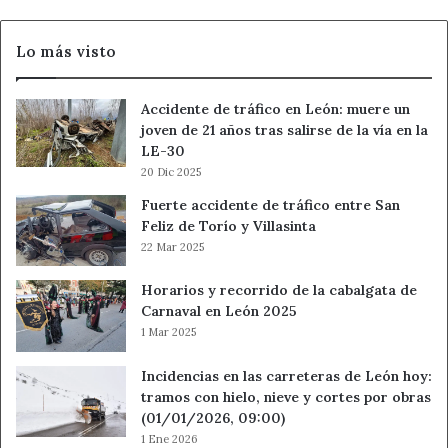
evacuar
Los
Lo más visto
Ángeles
de
San
Accidente de tráfico en León: muere un
Rafael
joven de 21 años tras salirse de la vía en la
y
LE-30
Vegas
20 Dic 2025
de
Matute
Fuerte accidente de tráfico entre San
Feliz de Torío y Villasinta
22 Mar 2025
Horarios y recorrido de la cabalgata de
Carnaval en León 2025
1 Mar 2025
Incidencias en las carreteras de León hoy:
tramos con hielo, nieve y cortes por obras
(01/01/2026, 09:00)
1 Ene 2026