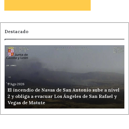
Destacado
El
incendio
de
Navas
de
San
Antonio
9 Ago 2026
El incendio de Navas de San Antonio sube a nivel
sube
2 y obliga a evacuar Los Ángeles de San Rafael y
a
Vegas de Matute
nivel
2
y
obliga
a