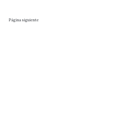
Página siguiente
Destacado
Trump amenaza a España
con un embargo comercial
inviable
4 Mar 2026
25