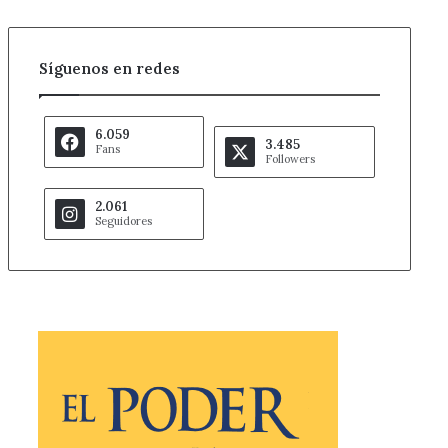
Síguenos en redes
6.059
3.485
Fans
Followers
2.061
Seguidores