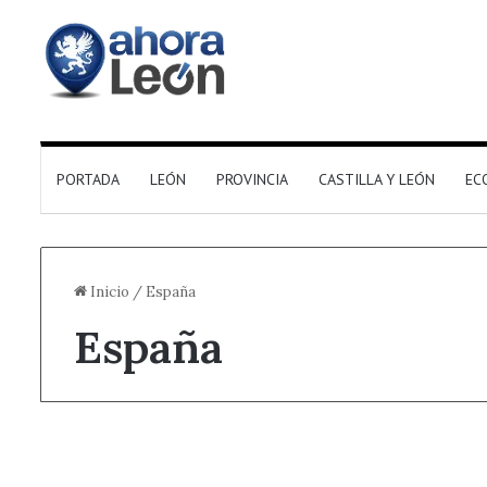
PORTADA
LEÓN
PROVINCIA
CASTILLA Y LEÓN
EC
Inicio
/
España
España
¿Sabías que...?