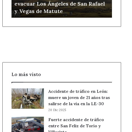
evacuar Los Ángeles de San Rafael
a
y Vegas de Matute
nivel
2
y
obliga
a
evacuar
Los
Ángeles
de
San
Rafael
Lo más visto
y
Vegas
Accidente de tráfico en León:
de
muere un joven de 21 años tras
Matute
salirse de la vía en la LE-30
20 Dic 2025
Fuerte accidente de tráfico
entre San Feliz de Torío y