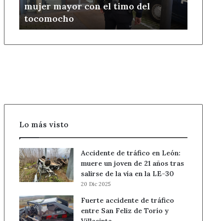
mujer mayor con el timo del
a
tocomocho
una
mujer
mayor
con
el
timo
del
tocomocho
Lo más visto
Accidente de tráfico en León:
muere un joven de 21 años tras
salirse de la vía en la LE-30
20 Dic 2025
Fuerte accidente de tráfico
entre San Feliz de Torío y