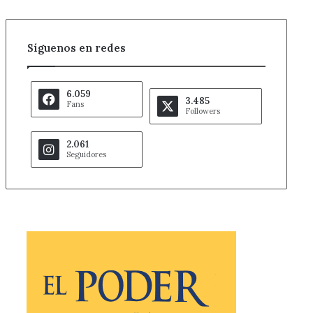
Síguenos en redes
6.059
3.485
Fans
Followers
2.061
Seguidores