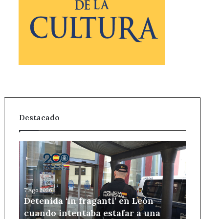
Destacado
Detenida
‘in
fraganti’
en
León
7 Ago 2026
cuando
Detenida ‘in fraganti’ en León
intentaba
cuando intentaba estafar a una
estafar