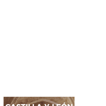
¿Sabías que...?
El sol se despide de España la
última
20 Dic 2016
0