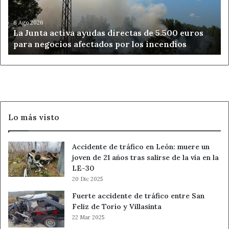
de
5.500
euros
6 Ago 2026
La Junta activa ayudas directas de 5.500 euros
para
para negocios afectados por los incendios
negocios
afectados
por
los
incendios
Lo más visto
Accidente de tráfico en León: muere un
joven de 21 años tras salirse de la vía en la
LE-30
20 Dic 2025
Fuerte accidente de tráfico entre San
Feliz de Torío y Villasinta
22 Mar 2025