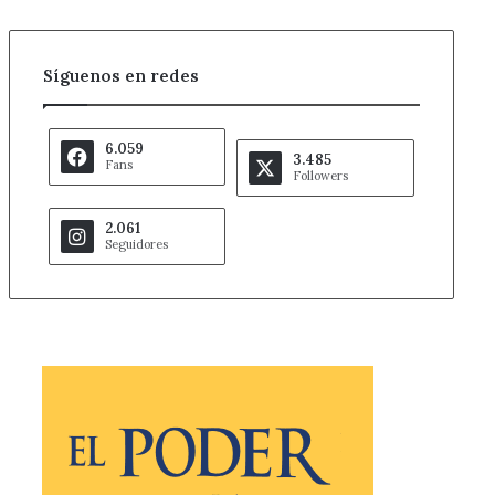
Síguenos en redes
6.059
3.485
Fans
Followers
2.061
Seguidores