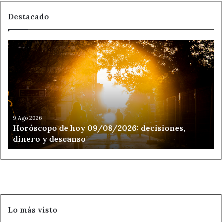
Destacado
Horóscopo
de
hoy
09/08/2026:
decisiones,
dinero
y
descanso
9 Ago 2026
Horóscopo de hoy 09/08/2026: decisiones,
dinero y descanso
Lo más visto