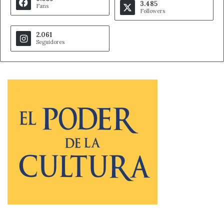
3.485
Fans
Followers
2.061
Seguidores