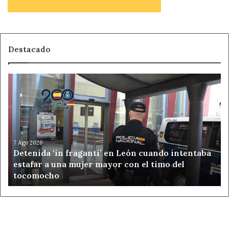
Destacado
Detenida
‘in
fraganti’
en
León
cuando
intentaba
7 Ago 2026
Detenida ‘in fraganti’ en León cuando intentaba
estafar
estafar a una mujer mayor con el timo del
a
tocomocho
una
mujer
mayor
con
el
timo