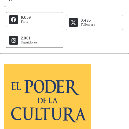
6.059
3.485
Fans
Followers
2.061
Seguidores