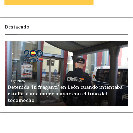
Destacado
Detenida
‘in
fraganti’
en
León
cuando
intentaba
7 Ago 2026
Detenida ‘in fraganti’ en León cuando intentaba
estafar
estafar a una mujer mayor con el timo del
a
tocomocho
una
mujer
mayor
con
el
timo