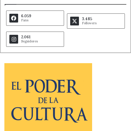
6.059
3.485
Fans
Followers
2.061
Seguidores