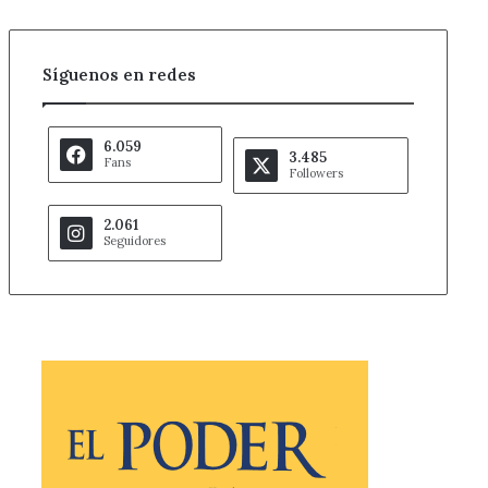
Síguenos en redes
6.059
3.485
Fans
Followers
2.061
Seguidores