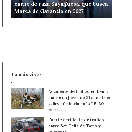
carne de raza Sayaguesa, que busca
Sayaguesa,
Marca de Garantía en 2027
que
busca
Marca
de
Garantía
en
2027
Lo más visto
Accidente de tráfico en León:
muere un joven de 21 años tras
salirse de la vía en la LE-30
20 Dic 2025
Fuerte accidente de tráfico
entre San Feliz de Torío y