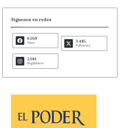
Síguenos en redes
6.059
3.485
Fans
Followers
2.061
Seguidores