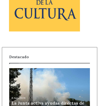
Destacado
La
Junta
activa
ayudas
directas
de
6 Ago 2026
5.500
La Junta activa ayudas directas de
euros