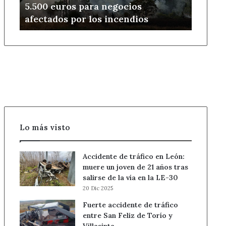
5.500 euros para negocios
para
afectados por los incendios
negocios
afectados
por
los
incendios
Lo más visto
Accidente de tráfico en León:
muere un joven de 21 años tras
salirse de la vía en la LE-30
20 Dic 2025
Fuerte accidente de tráfico
entre San Feliz de Torío y