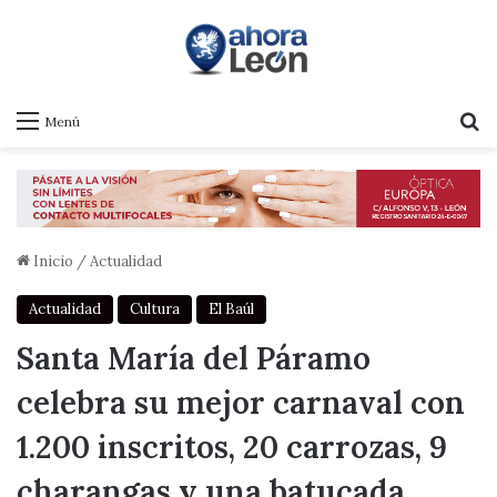
B
Menú
Inicio
/
Actualidad
Actualidad
Cultura
El Baúl
Santa María del Páramo
celebra su mejor carnaval con
1.200 inscritos, 20 carrozas, 9
charangas y una batucada