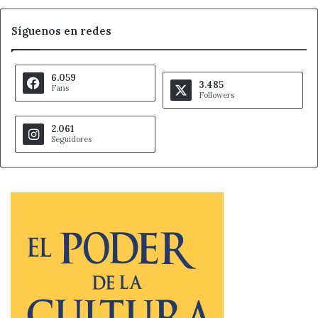
Síguenos en redes
6.059
3.485
Fans
Followers
2.061
Seguidores