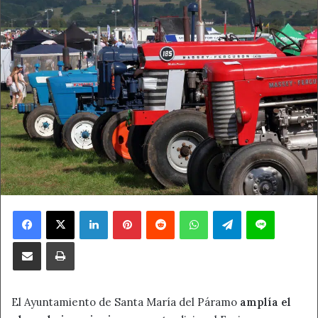
Facebook
X
LinkedIn
Pinterest
Reddit
WhatsApp
Telegram
Line
Compartir por correo electrónico
Imprimir
El Ayuntamiento de Santa María del Páramo
amplía el