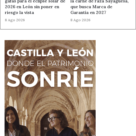
gafas para el eclipse solar de
la carne de raza Sayaguesa,
importancia de esta Feria en el calendario ferial del
2026 en León sin poner en
que busca Marca de
noroeste español y del sector agrario y agroalimentario.
riesgo la vista
Garantía en 2027
8 Ago 2026
8 Ago 2026
Ahora León
Feria Multisectorial
Noticias de León
Santa María del Páramo