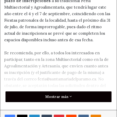
plazo de inscripciones
a su tradicional Feria
Multisectorial y Agroalimentaria, que tendrá lugar este
año entre el 4 y el 7 de septiembre, coincidiendo con las
Fiestas patronales de la localidad, hasta el próximo día 31
de julio, de forma improrrogable, pues dado el ritmo
actual de inscripciones se prevé que se completen los
espacios disponibles incluso antes de esa fecha.
Se recomienda, por ello, a todos los interesados en
participar, tanto en la zona Multisectorial como en la de
Agroalimentación y Artesanía, que envíen cuanto antes
su inscripción (y el justificante de pago de la misma) a
través del correo
feria@santamariadelparamo.es
. No
obstante, se aceptarán todas las solicitudes dentro del
plazo marcado, aún después de que se cubran todas las
Mostrar más
plazas disponibles actualmente, quedando en reserva por
si hubiera alguna vacante antes de la celebración de la
Feria.
Facebook
X
LinkedIn
Tumblr
Pinterest
Reddit
VKontakte
Odnoklass