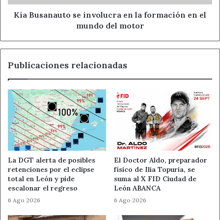
el
mundo
Kia Busanauto se involucra en la formación en el
Recorrido 360º
del
mundo del motor
motor
Mediante este servicio el pescador puede pasear por el
centro del río, revisando todos los rincones como si
Publicaciones relacionadas
estuviera dentro de él y así poder seleccionar de forma
ágil y sencilla los mejores lugares para pescar.
El recorrido 360º ofrece una visión privilegiada de cada
zona, llevando a cabo un recorrido del río y de su cauce.
Las imágenes que conforman las vistas 360º han sido
tomadas una a una desde dentro del río, utilizando
distintos sistemas que van desde drones hasta barcos
La DGT alerta de posibles
El Doctor Aldo, preparador
teledirigidos, pasando por equipos manuales para las
retenciones por el eclipse
físico de Ilia Topuria, se
zonas inaccesibles.
total en León y pide
suma al X FID Ciudad de
escalonar el regreso
León ABANCA
6 Ago 2026
6 Ago 2026
Cámaras exteriores y subacuáticas