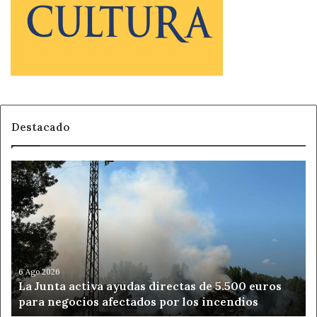
Destacado
La
Junta
activa
ayudas
directas
de
5.500
euros
6 Ago 2026
La Junta activa ayudas directas de 5.500 euros
para
para negocios afectados por los incendios
negocios
afectados