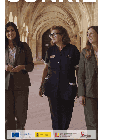
Acceso a la web:
http://www.riverview.es/dipuleon/#/
Ahora León
Diputación de León
Noticias de León
Pesca
Ríos