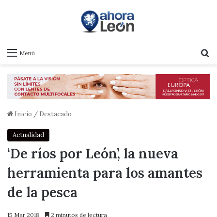
B
Menú
Inicio
/
Destacado
Actualidad
‘De ríos por León’, la nueva
herramienta para los amantes
de la pesca
15 Mar 2018
2 minutos de lectura