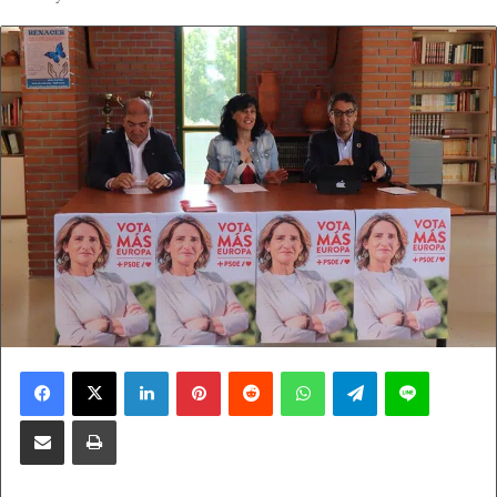
Facebook
X
LinkedIn
Pinterest
Reddit
WhatsApp
Telegram
Line
Compartir por correo electrónico
Imprimir