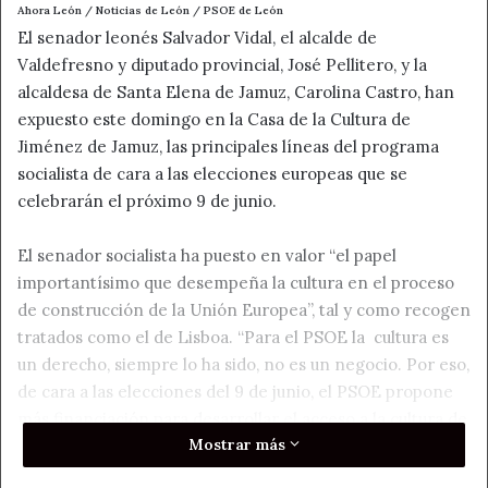
Ahora León / Noticias de León / PSOE de León
El senador leonés Salvador Vidal, el alcalde de
Valdefresno y diputado provincial, José Pellitero, y la
alcaldesa de Santa Elena de Jamuz, Carolina Castro, han
expuesto este domingo en la Casa de la Cultura de
Jiménez de Jamuz, las principales líneas del programa
socialista de cara a las elecciones europeas que se
celebrarán el próximo 9 de junio.
El senador socialista ha puesto en valor “el papel
importantísimo que desempeña la cultura en el proceso
de construcción de la Unión Europea”, tal y como recogen
tratados como el de Lisboa. “Para el PSOE la cultura es
un derecho, siempre lo ha sido, no es un negocio. Por eso,
de cara a las elecciones del 9 de junio, el PSOE propone
más financiación para desarrollar el acceso a la cultura de
Mostrar más
todas las generaciones de un modo inclusivo”, ha
declarado Salvador Vidal.