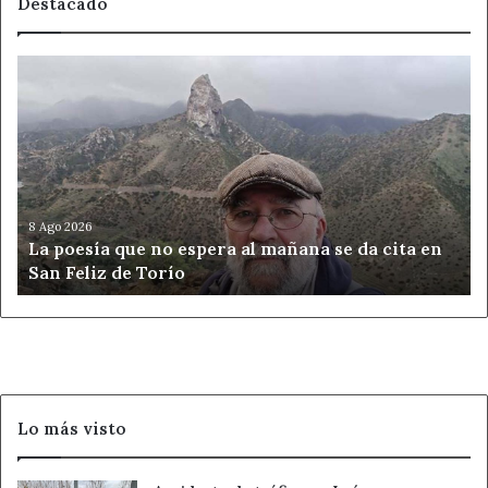
Destacado
La
poesía
que
no
espera
al
mañana
se
8 Ago 2026
La poesía que no espera al mañana se da cita en
da
San Feliz de Torío
cita
en
San
Feliz
de
Torío
Lo más visto