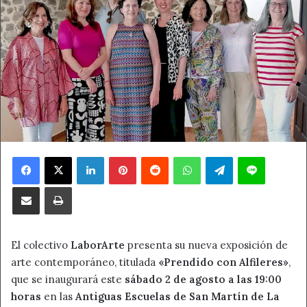
Facebook
X
LinkedIn
Pinterest
Reddit
WhatsApp
Telegram
Line
Compartir por correo electrónico
Imprimir
El colectivo
LaborArte
presenta su nueva exposición de
arte contemporáneo, titulada
«Prendido con Alfileres»
,
que se inaugurará este
sábado 2 de agosto a las 19:00
horas
en las
Antiguas Escuelas de San Martín de La