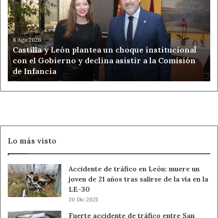
plantea
un
choque
institucional
8 Ago 2026
Castilla y León plantea un choque institucional
con
con el Gobierno y declina asistir a la Comisión
el
de Infancia
Gobierno
y
declina
asistir
a
la
Comisión
Lo más visto
de
Infancia
Accidente de tráfico en León: muere un
joven de 21 años tras salirse de la vía en la
LE-30
20 Dic 2025
Fuerte accidente de tráfico entre San