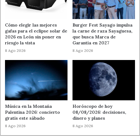
más amplio. La exposición se concibe como una
oportunidad para expresar, conectar y construir
juntos un mensaje lleno de significado y esperanza
.
Cómo elegir las mejores
Burger Fest Sayago impulsa
gafas para el eclipse solar de
la carne de raza Sayaguesa,
San Martín de La Tercia: El
2026 en León sin poner en
que busca Marca de
riesgo la vista
Garantía en 2027
escenario ideal
8 Ago 2026
8 Ago 2026
La elección de
San Martín de La Tercia
como sede de
esta exposición no es casual. La localidad invita y acoge al
colectivo LaborArte por su
compromiso con el arte
vinculado al entorno rural, la memoria y la
transformación social
. Este pueblo, perteneciente al
municipio de
Villamanín
en la
Montaña Central
Música en la Montaña
Horóscopo de hoy
Leonesa
, se encuentra enclavado en la
Reserva de la
Palentina 2026: concierto
08/08/2026: decisiones,
Biosfera del Alto Bernesga
.
gratis este sábado
dinero y planes
8 Ago 2026
8 Ago 2026
Su paisaje de alta montaña, su arquitectura tradicional y
mitos pastoriles como el del hilo de oro y la cueva del