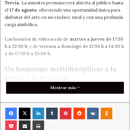
Tercia
. La muestra permanecerá abierta al público hasta
el
17 de agosto
, ofreciendo una oportunidad única para
disfrutar del arte en un enclave rural y con una profunda
carga simbólica.
Los horarios de visita serán de
martes a jueves de 17:30
h a 22:30 h
, y de
viernes a domingo de 12:30 h a 14:30 h
y de 17:30 h a 23:00 h
.
Un homenaje multidisciplinar a la
Mujer y la Igualdad
Mostrar más
«Prendido con Alfileres»
plantea un
homenaje a la
mujer desde una mirada simbólica y profundamente
humana
. El título de la muestra no es casual: alude a una
Facebook
X
LinkedIn
Tumblr
Pinterest
Reddit
VKontakte
Odnoklass
técnica textil que sujeta provisionalmente lo que
está por coserse
, y se convierte en una poderosa
Pocket
Compartir por correo electrónico
Imprimir
metáfora de la
igualdad entre hombres y mujeres para