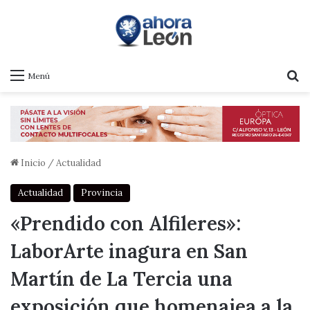
B
Menú
Inicio
/
Actualidad
Actualidad
Provincia
«Prendido con Alfileres»:
LaborArte inagura en San
Martín de La Tercia una
exposición que homenajea a la