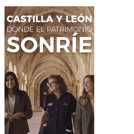
Buey Pinto, hacen de este enclave un
marco
profundamente inspirador para el arte y la reflexión
.
El pueblo, además, dinamiza activamente su
antigua
escuela como espacio cultural y de recreo
,
fomentando el diálogo entre el arte contemporáneo y las
realidades locales. La escuela, que data de
1915
(inaugurada por la Condesa de Sagasta y en uso hasta
1972) y cuya última restauración fue en 2023, es el
escenario perfecto para esta propuesta artística.
Esta exposición llega a San Martín de La Tercia en su
recorrido por la provincia, habiendo pasado ya por
Lugueros. Otra parte de esta exposición
“Prendido con
Alfileres” se encuentra actualmente en Brugos de
Fenar hasta el 30 de agosto
. Su siguiente destino será
el Centro de Interpretación del Clima de la Vid, después
de haber estado expuesta en La Peregrina de Sahagún y
en el monasterio de Sandoval en Villaverde de Sandoval.