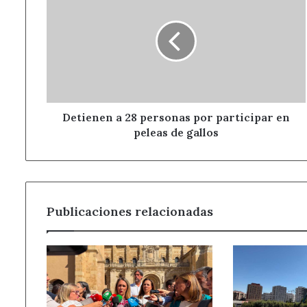
a
28
personas
por
participar
en
peleas
de
gallos
Detienen a 28 personas por participar en
peleas de gallos
Publicaciones relacionadas