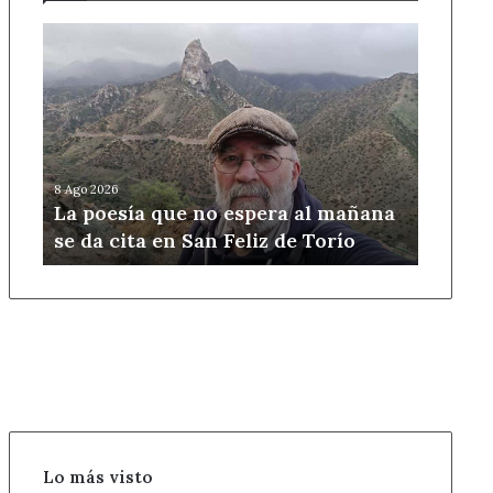
La
poesía
que
no
espera
al
mañana
8 Ago 2026
se
La poesía que no espera al mañana
da
se da cita en San Feliz de Torío
cita
en
San
Feliz
de
Torío
Lo más visto