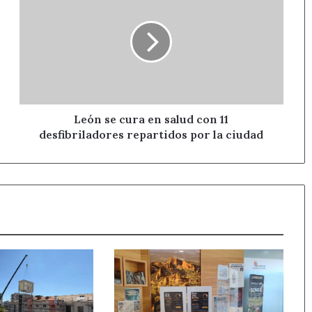
se
cura
en
salud
con
11
desfibriladores
repartidos
por
León se cura en salud con 11
la
desfibriladores repartidos por la ciudad
ciudad