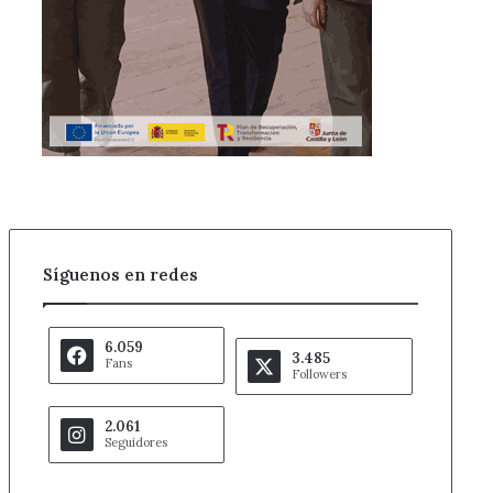
Síguenos en redes
6.059
3.485
Fans
Followers
2.061
Seguidores