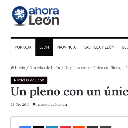
PORTADA
LEÓN
PROVINCIA
CASTILLA Y LEÓN
EC
Inicio
/
Noticias de León
/
Un pleno con un único conflicto, la
Noticias de León
Un pleno con un únic
28 Dic 2016
1 minuto de lectura
Facebook
X
LinkedIn
Pinterest
Reddit
Compartir por correo electrónico
Imprimir