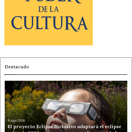
Destacado
El
proyecto
Eclipse
Inclusivo
adaptará
el
eclipse
9 Ago 2026
El proyecto Eclipse Inclusivo adaptará el eclipse
solar