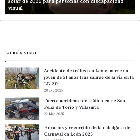
solar de 2026 para personas con discapacidad
de
visual
2026
para
personas
con
discapacidad
visual
Lo más visto
Accidente de tráfico en León: muere un
joven de 21 años tras salirse de la vía en la
LE-30
20 Dic 2025
Fuerte accidente de tráfico entre San
Feliz de Torío y Villasinta
22 Mar 2025
Horarios y recorrido de la cabalgata de
Carnaval en León 2025