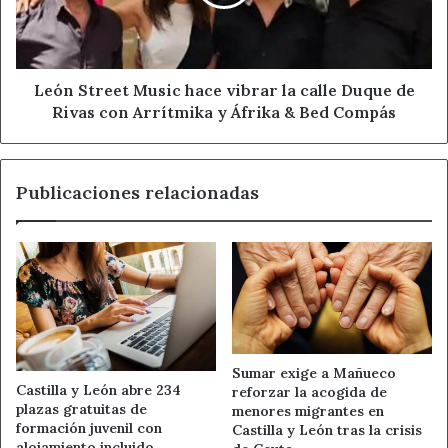
la
calle
Duque
de
Rivas
León Street Music hace vibrar la calle Duque de
con
Rivas con Arrítmika y Áfrika & Bed Compás
Arrítmika
y
Áfrika
Publicaciones relacionadas
&
Bed
Compás
Sumar exige a Mañueco
Castilla y León abre 234
reforzar la acogida de
plazas gratuitas de
menores migrantes en
formación juvenil con
Castilla y León tras la crisis
alojamiento incluido