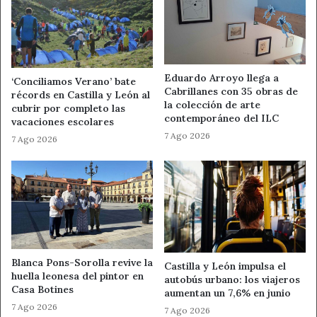
un reconocimiento legal actualizado.
Una reivindicación que también se
escucha en León
Eduardo Arroyo llega a
‘Conciliamos Verano’ bate
Cabrillanes con 35 obras de
récords en Castilla y León al
la colección de arte
La reclamación tiene eco en León, donde la jornada del
cubrir por completo las
contemporáneo del ILC
vacaciones escolares
12 de mayo se desarrolla en un contexto sanitario
7 Ago 2026
7 Ago 2026
especialmente reivindicativo. El debate sobre el
reconocimiento profesional, la coordinación de los
equipos y la mejora de la atención al paciente forma
parte también de la agenda sanitaria leonesa.
En este escenario, SAE defiende que la celebración del
Día del Técnico de Enfermería debe servir para visibilizar
Blanca Pons-Sorolla revive la
una labor que considera fundamental en la asistencia
Castilla y León impulsa el
huella leonesa del pintor en
autobús urbano: los viajeros
diaria. El sindicato recalca que la calidad del cuidado
Casa Botines
aumentan un 7,6% en junio
depende del trabajo conjunto de los distintos perfiles que
7 Ago 2026
7 Ago 2026