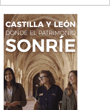
integran el sistema sanitario.
Fuente
Ahora León
Ahora León
Día del Técnico de Enfermería
equipos de Enfermería
Noticias de León
reconocimiento profesional sanitario
SAE
Sanidad en León
Técnicos de Enfermería