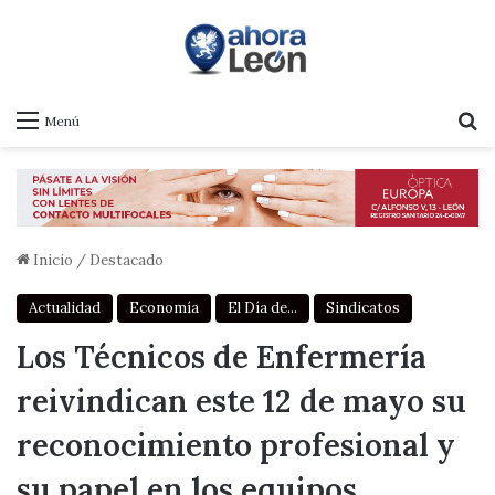
B
Menú
Inicio
/
Destacado
Actualidad
Economía
El Día de...
Sindicatos
Los Técnicos de Enfermería
reivindican este 12 de mayo su
reconocimiento profesional y
su papel en los equipos