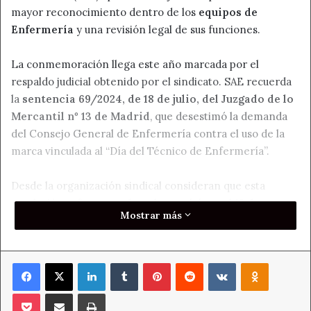
mayor reconocimiento dentro de los
equipos de
Enfermería
y una revisión legal de sus funciones.
La conmemoración llega este año marcada por el
respaldo judicial obtenido por el sindicato. SAE recuerda
la
sentencia 69/2024, de 18 de julio, del Juzgado de lo
Mercantil nº 13 de Madrid
, que desestimó la demanda
del Consejo General de Enfermería contra el uso de la
marca vinculada al “Día del Técnico de Enfermería”.
Desde la organización sindical consideran que esta
resolución refuerza su derecho a celebrar el
12 de mayo
Mostrar más
como una fecha propia. Sin embargo, advierten de que la
batalla por el reconocimiento profesional continúa
abierta en consejerías, gerencias, direcciones de
Facebook
X
LinkedIn
Tumblr
Pinterest
Reddit
VKontakte
Odnoklass
Enfermería e instituciones sanitarias.
Pocket
Compartir por correo electrónico
Imprimir
Reclaman su lugar en los equipos de