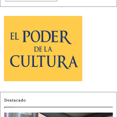
Destacado
Detenida