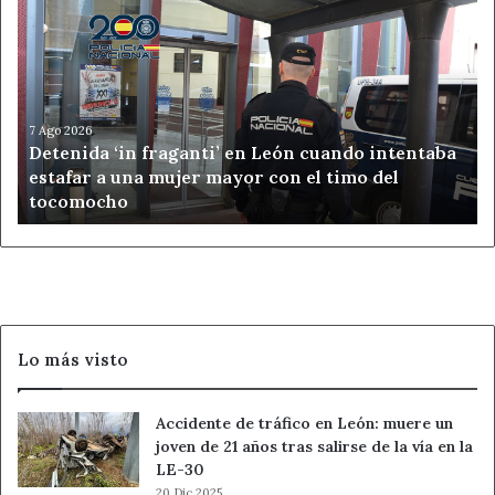
‘in
fraganti’
en
León
cuando
intentaba
7 Ago 2026
Detenida ‘in fraganti’ en León cuando intentaba
estafar
estafar a una mujer mayor con el timo del
a
tocomocho
una
mujer
mayor
con
el
timo
del
Lo más visto
tocomocho
Accidente de tráfico en León: muere un
joven de 21 años tras salirse de la vía en la
LE-30
20 Dic 2025