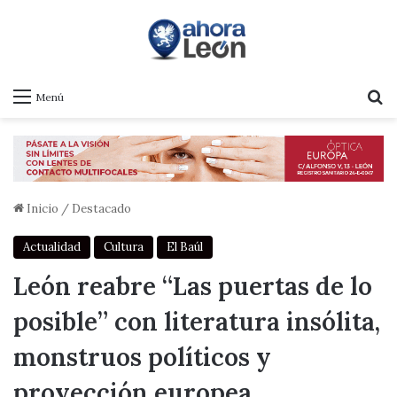
B
Menú
Inicio
/
Destacado
Actualidad
Cultura
El Baúl
León reabre “Las puertas de lo
posible” con literatura insólita,
monstruos políticos y
proyección europea