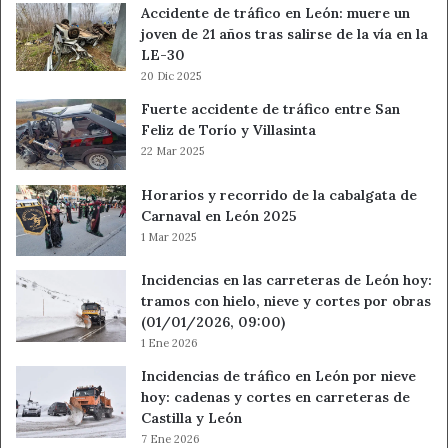
Accidente de tráfico en León: muere un
Fuente
Ahora León
joven de 21 años tras salirse de la vía en la
LE-30
Ahora León
Cecilia Eudave
20 Dic 2025
Fuerte accidente de tráfico entre San
Feria del Libro de León
Feliz de Torío y Villasinta
22 Mar 2025
Figuraciones de lo Insólito
Horarios y recorrido de la cabalgata de
Las puertas de lo posible
Carnaval en León 2025
1 Mar 2025
literatura fantástica en León
Incidencias en las carreteras de León hoy:
monstruos políticos
Noticias de León
tramos con hielo, nieve y cortes por obras
(01/01/2026, 09:00)
1 Ene 2026
Incidencias de tráfico en León por nieve
hoy: cadenas y cortes en carreteras de
Castilla y León
7 Ene 2026