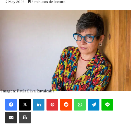
17 May 2026
3 minutos de lectura
Imagen: Paula Silva Ruvalcaba
Facebook
X
LinkedIn
Pinterest
Reddit
WhatsApp
Telegram
Line
Compartir por correo electrónico
Imprimir