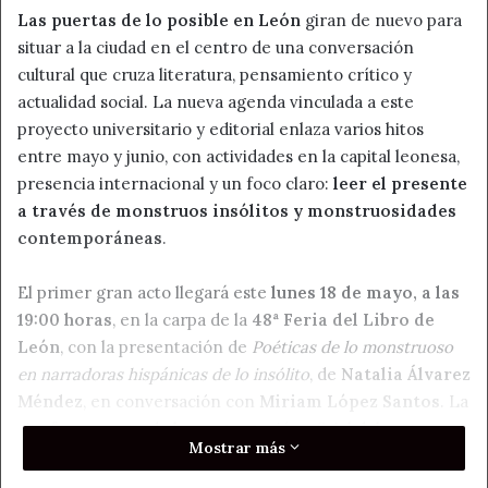
Las puertas de lo posible en León
giran de nuevo para
situar a la ciudad en el centro de una conversación
cultural que cruza literatura, pensamiento crítico y
actualidad social. La nueva agenda vinculada a este
proyecto universitario y editorial enlaza varios hitos
entre mayo y junio, con actividades en la capital leonesa,
presencia internacional y un foco claro:
leer el presente
a través de monstruos insólitos y monstruosidades
contemporáneas
.
El primer gran acto llegará este
lunes 18 de mayo, a las
19:00 horas
, en la carpa de la
48ª Feria del Libro de
León
, con la presentación de
Poéticas de lo monstruoso
en narradoras hispánicas de lo insólito
, de
Natalia Álvarez
Méndez
, en conversación con
Miriam López Santos
. La
cita forma parte de la programación oficial del certamen
Mostrar más
literario leonés.