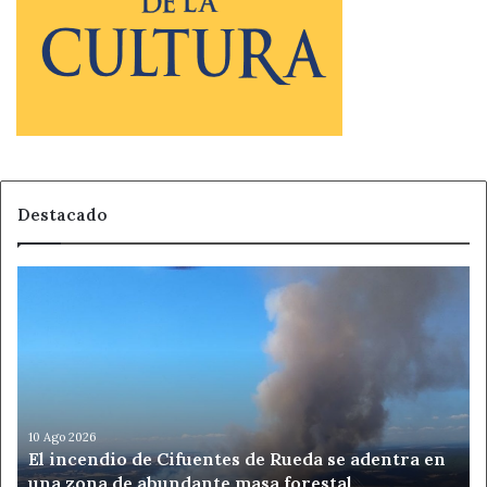
Destacado
El
incendio
de
Cifuentes
de
Rueda
se
adentra
10 Ago 2026
El incendio de Cifuentes de Rueda se adentra en
en
una zona de abundante masa forestal
una