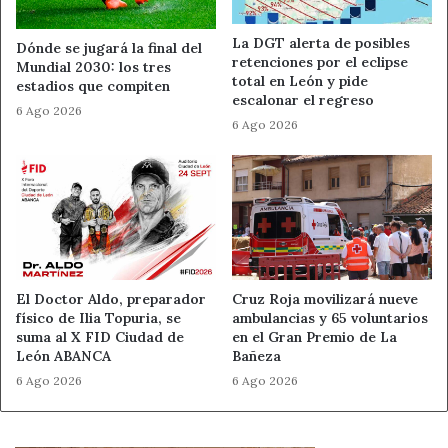
calidad alimentaria. La feria cuenta además con un gran
número de actividades paralelas pensadas para todos los
La DGT alerta de posibles
Dónde se jugará la final del
públicos, entre las que destacan las catas dirigidas, con
retenciones por el eclipse
Mundial 2030: los tres
productos como el café, el vino y el aceite de oliva virgen
total en León y pide
estadios que compiten
escalonar el regreso
extra.
6 Ago 2026
6 Ago 2026
La Feria Agroalimentaria cuenta además con la gran
fiesta de exaltación de la alubia, la confección al aire libre
de una gran alubiada de la que se servirán 4.000 raciones,
con un menú compuesto por alubias IGP a la bañezama,
chicharro en escabeche y bizcocho elaborado a base de
harina de alubias empapado en jarabe de miel.
El Doctor Aldo, preparador
Cruz Roja movilizará nueve
físico de Ilia Topuria, se
ambulancias y 65 voluntarios
El menú, acompañado de pan y agua o vino, tiene un
suma al X FID Ciudad de
en el Gran Premio de La
precio único de 5 euros, existiendo opciones de menú
León ABANCA
Bañeza
aptas para celiacos y veganos. Los tickets para el menú
6 Ago 2026
6 Ago 2026
de la Alubiada se pueden adquirir en el stand del
Ayuntamiento durante el horario de apertura de la feria,