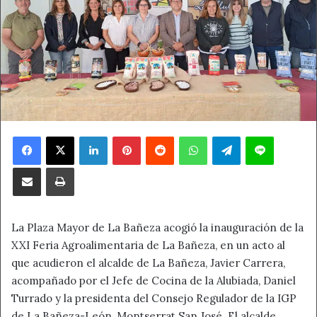
Facebook
X
LinkedIn
Pinterest
Reddit
WhatsApp
Telegram
Line
Compartir por correo electrónico
Imprimir
La Plaza Mayor de La Bañeza acogió la inauguración de la
XXI Feria Agroalimentaria de La Bañeza, en un acto al
que acudieron el alcalde de La Bañeza, Javier Carrera,
acompañado por el Jefe de Cocina de la Alubiada, Daniel
Turrado y la presidenta del Consejo Regulador de la IGP
de La Bañeza-León, Montserrat San José. El alcalde