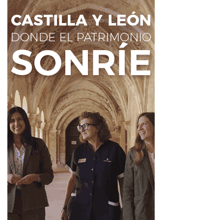
estando previsto el inicio del reparto a las 13:30 horas.
Fuente
La Bañeza
Ahora León
Alubiada
Feria Agroalimentaria
La Bañeza
Noticias de León