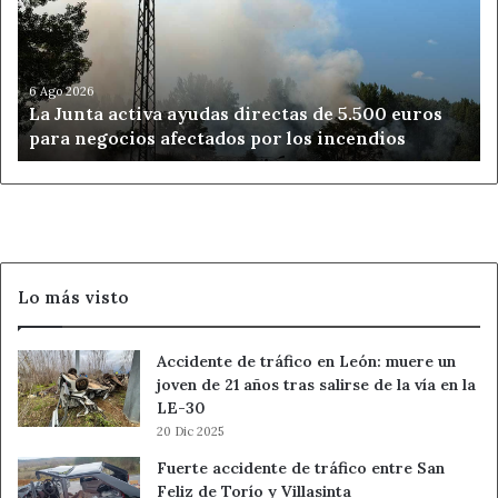
directas
de
5.500
euros
6 Ago 2026
La Junta activa ayudas directas de 5.500 euros
para
para negocios afectados por los incendios
negocios
afectados
por
los
incendios
Lo más visto
Accidente de tráfico en León: muere un
joven de 21 años tras salirse de la vía en la
LE-30
20 Dic 2025
Fuerte accidente de tráfico entre San
Feliz de Torío y Villasinta