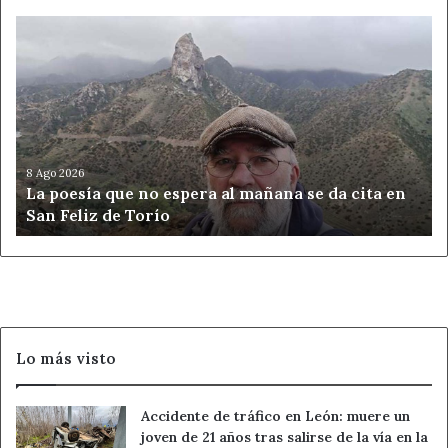
La
poesía
que
no
espera
al
mañana
se
8 Ago 2026
La poesía que no espera al mañana se da cita en
da
San Feliz de Torío
cita
en
San
Feliz
de
Torío
Lo más visto
Accidente de tráfico en León: muere un
joven de 21 años tras salirse de la vía en la