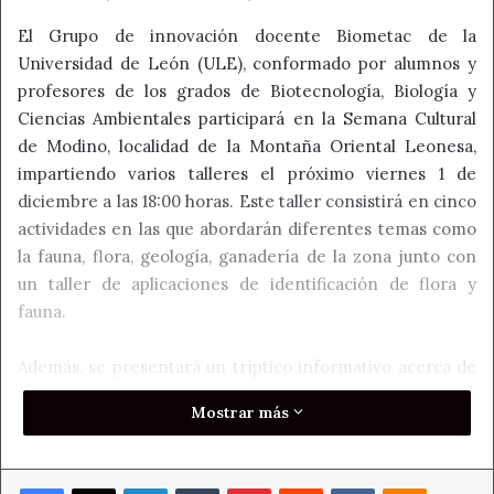
El Grupo de innovación docente Biometac de la
Universidad de León (ULE), conformado por alumnos y
profesores de los grados de Biotecnología, Biología y
Ciencias Ambientales participará en la Semana Cultural
de Modino, localidad de la Montaña Oriental Leonesa,
impartiendo varios talleres el próximo viernes 1 de
diciembre a las 18:00 horas. Este taller consistirá en cinco
actividades en las que abordarán diferentes temas como
la fauna, flora, geología, ganadería de la zona junto con
un taller de aplicaciones de identificación de flora y
fauna.
Además, se presentará un tríptico informativo acerca de
una ruta realizada en las inmediaciones de la localidad de
Mostrar más
Santa Olaja de la Varga.
El grupo de Biometac pertenece a un proyecto de
Facebook
X
LinkedIn
Tumblr
Pinterest
Reddit
VKontakte
Odnoklass