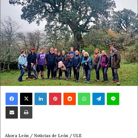
Facebook
X
LinkedIn
Pinterest
Reddit
WhatsApp
Telegram
Line
Compartir por correo electrónico
Imprimir
Ahora León / Noticias de León / ULE