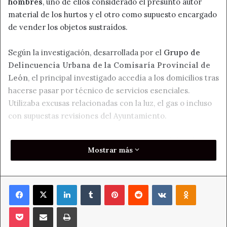
hombres
, uno de ellos considerado el presunto autor
material de los hurtos y el otro como supuesto encargado
de vender los objetos sustraídos.
Según la investigación, desarrollada por el
Grupo de
Delincuencia Urbana de la Comisaría Provincial de
León
, el principal investigado accedía a los domicilios tras
hacerse pasar por técnico de servicios esenciales.
Utilizaba excusas relacionadas con la luz, el gas o incluso
con supuestas revisiones del Ayuntamiento.
El detenido contaba, además, con
tres requisitorias
Mostrar más
judiciales en vigor
y numerosos antecedentes. Tras
pasar a disposición judicial, los dos arrestados han
quedado en
libertad con cargos
.
Facebook
X
LinkedIn
Tumblr
Pinterest
Reddit
VKontakte
Odnoklass
Un método basado en el engaño
Pocket
Compartir por correo electrónico
Imprimir