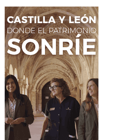
Consejos para evitar estafas del
falso revisor
La Policía Nacional recuerda varias pautas básicas para
prevenir este tipo de engaños. En primer lugar, no se
debe permitir el acceso a ninguna persona que no haya
sido solicitada previamente por el titular de la vivienda o
por la comunidad de vecinos.
También conviene exigir siempre una acreditación
oficial. Ante cualquier duda, la recomendación es llamar
directamente a la compañía mediante un número
conocido, nunca al teléfono facilitado por el supuesto
técnico.
Si el operario entra en la vivienda, no debe quedar solo
en ninguna estancia. Tampoco se deben facilitar datos