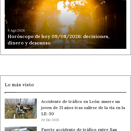
09/08/2026:
decisiones,
dinero
y
descanso
9 Ago 2026
Horóscopo de hoy 09/08/2026: decisiones,
dinero y descanso
Lo más visto
Accidente de tráfico en León: muere un
joven de 21 años tras salirse de la vía en la
LE-30
20 Dic 2025
Fuerte accidente de tráfico entre San