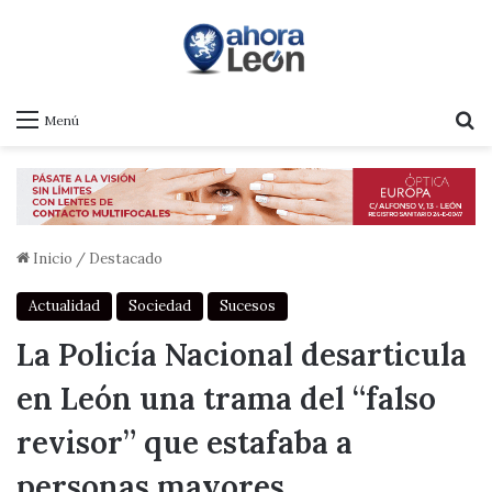
B
Menú
Inicio
/
Destacado
Actualidad
Sociedad
Sucesos
La Policía Nacional desarticula
en León una trama del “falso
revisor” que estafaba a
personas mayores