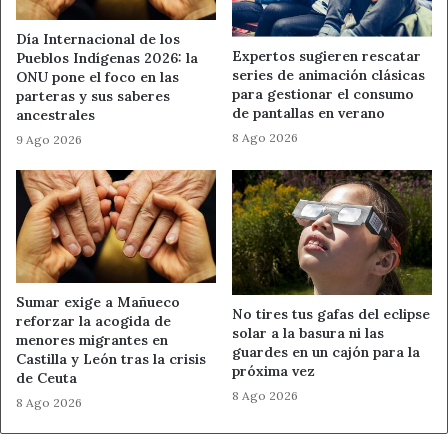
Joyas vendidas en comercios de
compraventa
Día Internacional de los
Expertos sugieren rescatar
Pueblos Indígenas 2026: la
series de animación clásicas
ONU pone el foco en las
La investigación permitió identificar a un segundo
para gestionar el consumo
parteras y sus saberes
individuo. Su papel, según la Policía Nacional, consistía en
de pantallas en verano
ancestrales
dar salida a los objetos robados en establecimientos de
8 Ago 2026
9 Ago 2026
compraventa de oro y plata de la ciudad.
Gracias a la rápida actuación policial, parte de los efectos
sustraídos han sido
localizados, recuperados y
devueltos a sus legítimos propietarios
.
Sumar exige a Mañueco
La Policía Nacional mantiene la advertencia ante el
No tires tus gafas del eclipse
reforzar la acogida de
solar a la basura ni las
repunte de este tipo de delitos en distintos puntos del
menores migrantes en
guardes en un cajón para la
Castilla y León tras la crisis
país. El método del falso revisor sigue siendo una de las
próxima vez
de Ceuta
modalidades más utilizadas para acceder a viviendas de
8 Ago 2026
8 Ago 2026
personas mayores.