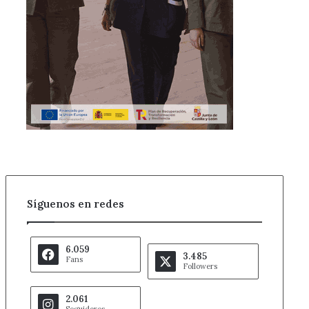
Síguenos en redes
6.059
3.485
Fans
Followers
2.061