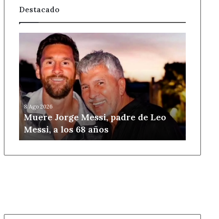
Destacado
Muere
Jorge
Messi,
padre
de
Leo
Messi,
8 Ago 2026
a
Muere Jorge Messi, padre de Leo
los
Messi, a los 68 años
68
años