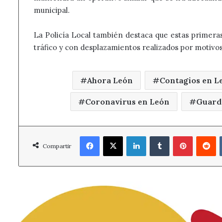
municipal.
La Policía Local también destaca que estas primera
tráfico y con desplazamientos realizados por motivos 
Ahora León
Contagios en L
Coronavirus en León
Guardi
Facebook
X
LinkedIn
Tumblr
Pinterest
R
Compartir