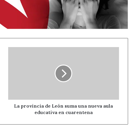
La
provincia
de
León
suma
una
nueva
aula
educativa
en
La provincia de León suma una nueva aula
cuarentena
educativa en cuarentena