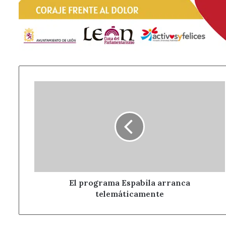
El
programa
Espabila
arranca
telemáticamente
El programa Espabila arranca
telemáticamente