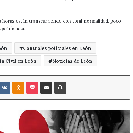
s horas están transcurriendo con total normalidad, poco
justificados.
eón
Controles policiales en León
a Civil en León
Noticias de León
eddit
VKontakte
Odnoklassniki
Pocket
Compartir por correo electrónico
Imprimir