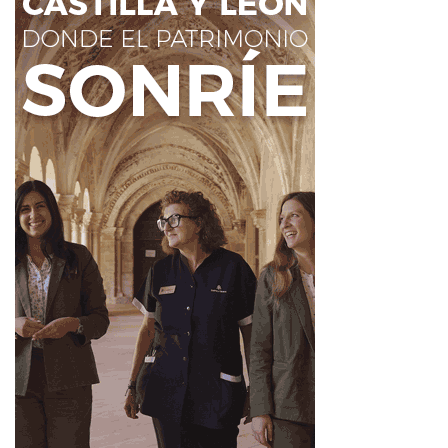
Hora: 18:00 horas.
Duración 15 minutos.
Participantes: Pau Vilella y Carolina Shan Campillo,
medalla de bronce en los últimos Juegos Olímpicos de la
juventud, acompañados de varios patinadores del equipo
nacional de patinaje.
7 de diciembre
Exhibición de patinaje artístico.
Hora: 16:30 y 18:30
Duración 15 minutos.