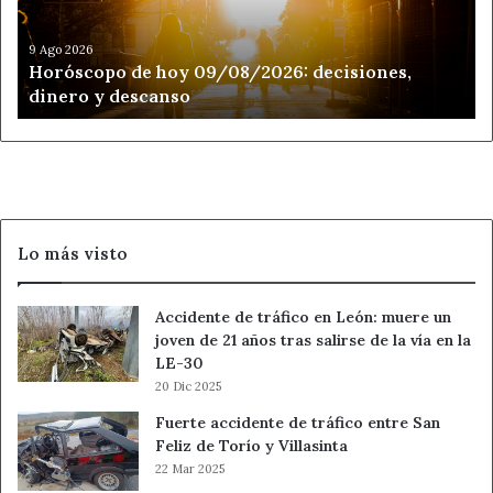
dinero
y
17 y 18 enero
descanso
9 Ago 2026
Horóscopo de hoy 09/08/2026: decisiones,
Exhibición patinaje artístico equipo nacional.
dinero y descanso
Hora: 16:30 / 18:30 horas.
Duración 15 minutos.
Gala final de cierre de la campaña.
Lo más visto
Fuente
Ayuntamiento de León
Accidente de tráfico en León: muere un
joven de 21 años tras salirse de la vía en la
LE-30
Ahora León
Ayuntamiento de León
20 Dic 2025
Fuerte accidente de tráfico entre San
Navidad
Noticias de León
Feliz de Torío y Villasinta
22 Mar 2025
Pista de hielo en León