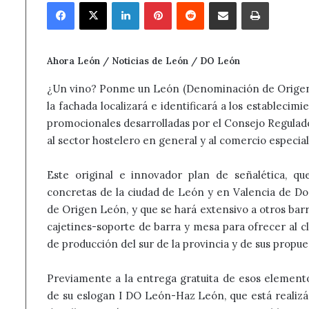
Facebook
X
LinkedIn
Pinterest
Reddit
Compartir por correo electrónico
Imprimir
Ahora León / Noticias de León / DO León
¿Un vino? Ponme un León (Denominación de Origen)”.
la fachada localizará e identificará a los establecim
promocionales desarrolladas por el Consejo Regulad
al sector hostelero en general y al comercio especial
Este original e innovador plan de señalética, 
concretas de la ciudad de León y en Valencia de D
de Origen León, y que se hará extensivo a otros barr
cajetines-soporte de barra y mesa para ofrecer al cl
de producción del sur de la provincia y de sus propue
Previamente a la entrega gratuita de esos element
de su eslogan I DO León-Haz León, que está realizán