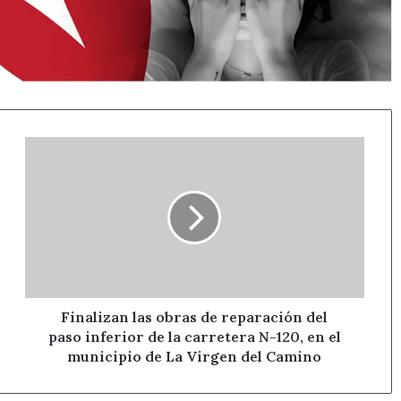
Finalizan
las
obras
de
reparación
del
paso
inferior
de
la
Finalizan las obras de reparación del
carretera
paso inferior de la carretera N-120, en el
N-
municipio de La Virgen del Camino
120,
en