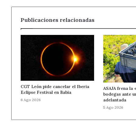
el
fraude
en
Publicaciones relacionadas
2018
CGT León pide cancelar el Iberia
ASAJA frena la 
Eclipse Festival en Babia
bodegas ante u
adelantada
6 Ago 2026
5 Ago 2026