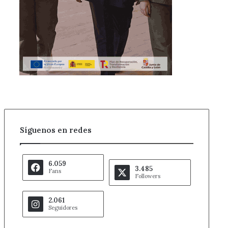
Síguenos en redes
6.059
3.485
Fans
Followers
2.061
Seguidores