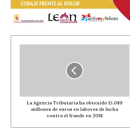
La
Agencia
Tributaria
ha
obtenido
15.089
millones
de
euros
en
La Agencia Tributaria ha obtenido 15.089
labores
millones de euros en labores de lucha
de
contra el fraude en 2018
lucha
contra