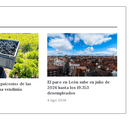
el
municipio
de
La
Virgen
del
Camino
El paro en León sube en julio de
«psicosis» de las
2026 hasta los 19.353
na vendimia
desempleados
4 Ago 2026