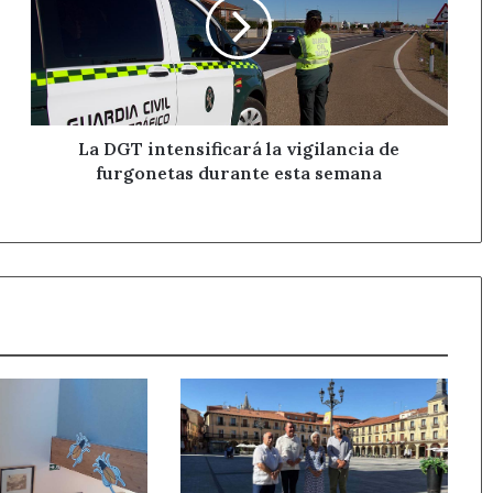
la
vigilancia
de
furgonetas
durante
esta
semana
La DGT intensificará la vigilancia de
furgonetas durante esta semana