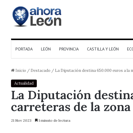
PORTADA
LEÓN
PROVINCIA
CASTILLA Y LEÓN
EC
Inicio
/
Destacado
/
La Diputación destina 650.000 euros a la m
Actualidad
La Diputación destina
carreteras de la zona
21 Nov 2023
1 minuto de lectura