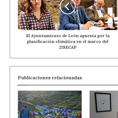
León
apuesta
por
la
planificación
climática
en
El Ayuntamiento de León apuesta por la
el
planificación climática en el marco del
marco
2ISECAP
del
2ISECAP
Publicaciones relacionadas