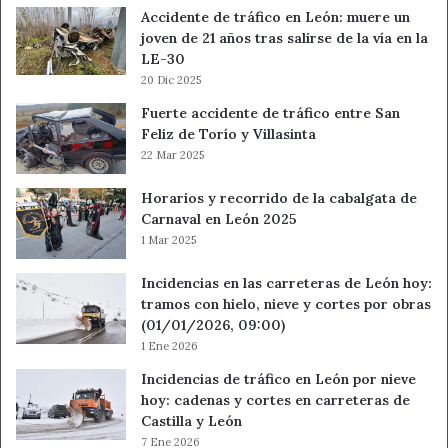
ASOCIACIÓN ALCOHÓLICOS
Accidente de tráfico en León: muere un
Apoyo Global
joven de 21 años tras salirse de la vía en la
REHABILITADOS -ARLE-
LE-30
FUNDACIÓN TUTELAR FECLEM
Apoyo Global
20 Dic 2025
Servicio de
Fuerte accidente de tráfico entre San
Intérpretes de
FEDERACIÓN DE ASOCIACIONES DE
Feliz de Torío y Villasinta
Lengua de Sign
PERSONAS SORDAS DE CASTILLA Y LEÓN
22 Mar 2025
española de la
provincia de L
Horarios y recorrido de la cabalgata de
ASOCIACIÓN ALCOHÓLICOS
Carnaval en León 2025
1 Mar 2025
REHABILITADOS DE MARAGATERÍA Y
Apoyo Global
BIERZO -ARMABI-
Incidencias en las carreteras de León hoy:
“Mi vida frente 
tramos con hielo, nieve y cortes por obras
ALFAEM SALUD MENTAL LEÓN
la Covid-19”
(01/01/2026, 09:00)
“Servicio de
1 Ene 2026
psicología
Incidencias de tráfico en León por nieve
ASOCIACIÓN DE FAMILIARES Y AMIGOS
especializado e
hoy: cadenas y cortes en carreteras de
DEL SORDO DE LEÓN -ASFAS LEÓN-
Castilla y León
discapacidad
7 Ene 2026