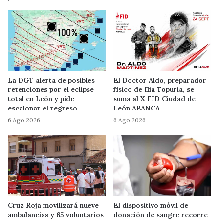
test y otros elementos de protección y prevención de
contagios.
La diputada ha querido destacar la importancia de la labor
que desarrollan estas entidades sin ánimo de lucro en el
ámbito social en la provincia de León, que contribuyen a
La DGT alerta de posibles
El Doctor Aldo, preparador
garantizar los derechos sociales de los vecinos de los
retenciones por el eclipse
físico de Ilia Topuria, se
pueblos leoneses y a favorecer el mantenimiento de la
total en León y pide
suma al X FID Ciudad de
escalonar el regreso
León ABANCA
población en estos territorios, “dos de las grandes
6 Ago 2026
6 Ago 2026
prioridades para este equipo de Gobierno que agradece
cada uno de los esfuerzos que se sumen al trabajo que se
realiza desde la administración provincial”.
Se adjunta cuadro con las entidades beneficiarias,
proyectos y cuantías:
Cruz Roja movilizará nueve
El dispositivo móvil de
ENTIDAD
PROYECTO
ambulancias y 65 voluntarios
donación de sangre recorre