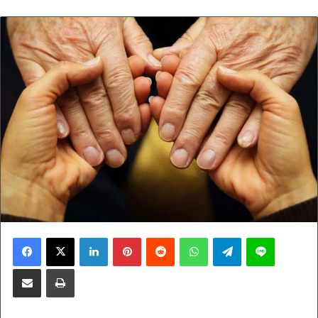
Facebook
X
LinkedIn
Pinterest
Reddit
WhatsApp
Telegram
Line
Compartir por correo electrónico
Imprimir