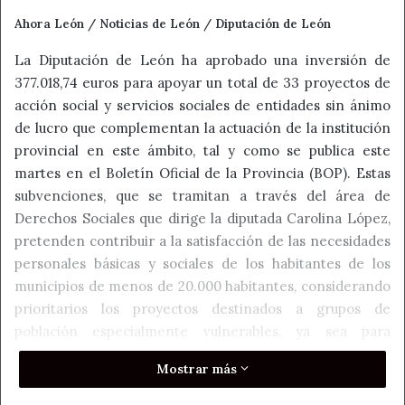
Ahora León / Noticias de León / Diputación de León
La Diputación de León ha aprobado una inversión de
377.018,74 euros para apoyar un total de 33 proyectos de
acción social y servicios sociales de entidades sin ánimo
de lucro que complementan la actuación de la institución
provincial en este ámbito, tal y como se publica este
martes en el Boletín Oficial de la Provincia (BOP). Estas
subvenciones, que se tramitan a través del área de
Derechos Sociales que dirige la diputada Carolina López,
pretenden contribuir a la satisfacción de las necesidades
personales básicas y sociales de los habitantes de los
municipios de menos de 20.000 habitantes, considerando
prioritarios los proyectos destinados a grupos de
población especialmente vulnerables, ya sea para
prevenir situaciones de riesgo de exclusión, favorecer la
Mostrar más
inclusión social, promover la igualdad entre hombres y
mujeres o dar cobertura a situaciones de desprotección,