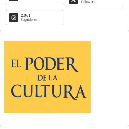
memoria de Sta
Followers
Mª del Páramo
2.061
ASOCIACIÓN DE ALZHEIMER
Apoyo global
Seguidores
ALCORDANZA
Programa
FEDERACIÓN DE JUBILADOS Y
promoción del
PENSIONISTAS DE LEÓN
asociacionismo
ALDIS
Apoyo global
ASOCIACIÓN ESCLEROSIS MÚLTIPLE
Apoyo global
LEÓN
BERGIDUM EX DEPENDIENTES
Apoyo global
ASOCIADOS -BEDA-
“Acciones de
psicomotricidad
CENTRO DE DESARROLLO RURAL EL
ejercicio físico
VILLAR
dirigido a
personas
mayores”