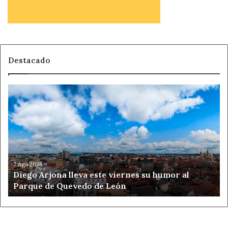
Destacado
Diego
Arjona
lleva
este
viernes
su
humor
al
7 Ago 2026
Diego Arjona lleva este viernes su humor al
Parque
Parque de Quevedo de León
de
Quevedo
de
León