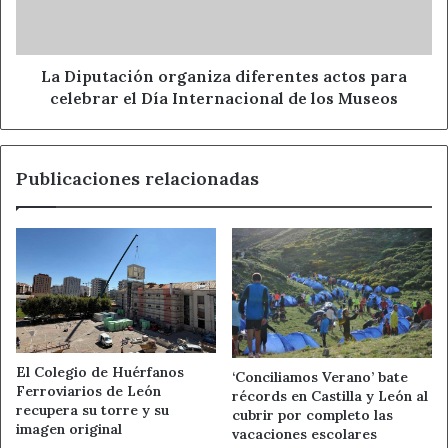
para hacer de Valladolid una provincia segura. Cierra el
celebrar
turno de intervenciones la delegada del Gobierno en
el
Día
Castilla y León, María José Salgueiro Cortiñas.
Internacional
La Diputación organiza diferentes actos para
de
celebrar el Día Internacional de los Museos
los
174 Aniversario Fundación Guardia Civil
Museos
Ahora León
Comunidad
Publicaciones relacionadas
Noticias de León
El Colegio de Huérfanos
‘Conciliamos Verano’ bate
Ferroviarios de León
récords en Castilla y León al
recupera su torre y su
cubrir por completo las
imagen original
vacaciones escolares