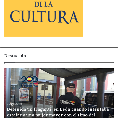
Destacado
Detenida
‘in
fraganti’
en
León
cuando
intentaba
7 Ago 2026
Detenida ‘in fraganti’ en León cuando intentaba
estafar
estafar a una mujer mayor con el timo del
a