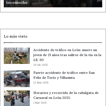
tocomocho
una
mujer
mayor
con
el
timo
del
Lo más visto
tocomocho
Accidente de tráfico en León: muere un
joven de 21 años tras salirse de la vía en la
LE-30
20 Dic 2025
Fuerte accidente de tráfico entre San
Feliz de Torío y Villasinta
22 Mar 2025
Horarios y recorrido de la cabalgata de
Carnaval en León 2025
1 Mar 2025