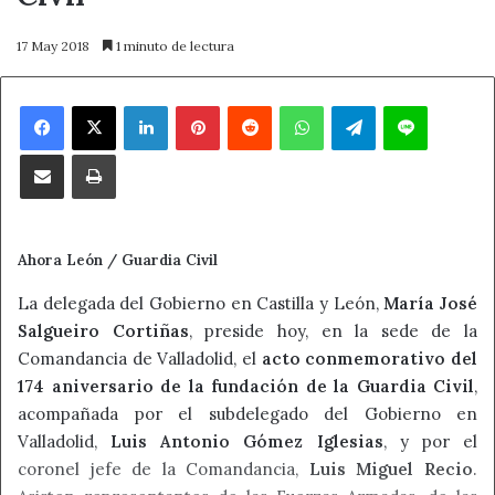
17 May 2018
1 minuto de lectura
Facebook
X
LinkedIn
Pinterest
Reddit
WhatsApp
Telegram
Line
Compartir por correo electrónico
Imprimir
Ahora León / Guardia Civil
La delegada del Gobierno en Castilla y León,
María José
Salgueiro Cortiñas
, preside hoy, en la sede de la
Comandancia de Valladolid, el
acto conmemorativo del
174 aniversario de la fundación de la Guardia Civil
,
acompañada por el subdelegado del Gobierno en
Valladolid,
Luis Antonio Gómez Iglesias
, y por el
coronel jefe de la Comandancia,
Luis Miguel Recio
.