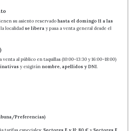
nto
tienen su asiento reservado
hasta el domingo 11 a las
 la localidad
se libera
y pasa a venta general desde el
)
 la venta al público en taquillas (10:00–13:30 y 16:00–18:00)
inativas
y exigirán
nombre, apellidos y DNI
.
Tribuna/Preferencias)
ja tarifas especiales:
Sectores E y H: 80 €
y
Sectores F