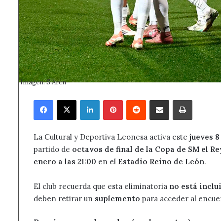
Imagen: S.Arén
Facebook
X
LinkedIn
Pinterest
Reddit
Compartir por correo electrónico
Imprimir
La Cultural y Deportiva Leonesa activa este
jueves 8
partido de
octavos de final de la Copa de SM el Re
enero a las 21:00
en el
Estadio Reino de León
.
El club recuerda que esta eliminatoria
no está inclu
deben retirar un
suplemento
para acceder al encue