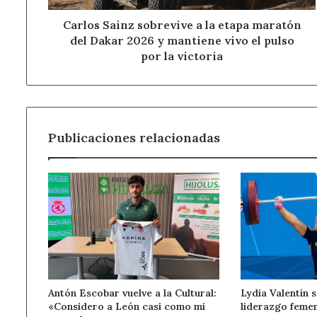
Dakar
2026
Carlos Sainz sobrevive a la etapa maratón
y
del Dakar 2026 y mantiene vivo el pulso
mantiene
por la victoria
vivo
el
pulso
por
la
Publicaciones relacionadas
victoria
Antón Escobar vuelve a la Cultural:
Lydia Valentín 
«Considero a León casi como mi
liderazgo feme