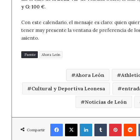
y G: 100 €
.
Con este calendario, el mensaje es claro: quien quier
tener muy presente la ventana de preferencia de los 
asiento.
Fuente
Ahora León
Ahora León
Athleti
Cultural y Deportiva Leonesa
entrada
Noticias de León
Facebook
X
LinkedIn
Tumblr
Pinterest
R
Compartir