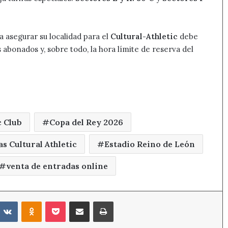
a asegurar su localidad para el
Cultural-Athletic
debe
abonados y, sobre todo, la hora límite de reserva del
c Club
Copa del Rey 2026
s Cultural Athletic
Estadio Reino de León
venta de entradas online
eddit
VKontakte
Odnoklassniki
Pocket
Compartir por correo electrónico
Imprimir