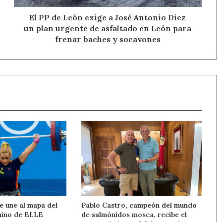
Diez
un
El PP de León exige a José Antonio Diez
plan
un plan urgente de asfaltado en León para
urgente
frenar baches y socavones
de
asfaltado
en
León
para
frenar
baches
y
socavones
se une al mapa del
Pablo Castro, campeón del mundo
nino de ELLE
de salmónidos mosca, recibe el