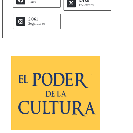
3.485
Fans
Followers
2.061
Seguidores