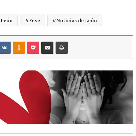
 León
Feve
Noticias de León
eddit
VKontakte
Odnoklassniki
Pocket
Compartir por correo electrónico
Imprimir