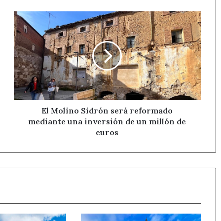
El
Molino
Sidrón
será
reformado
mediante
una
inversión
de
un
El Molino Sidrón será reformado
millón
mediante una inversión de un millón de
de
euros
euros