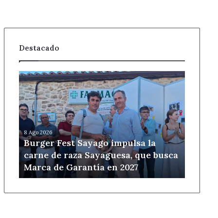
Destacado
Burger
Fest
Sayago
impulsa
la
carne
8 Ago 2026
de
Burger Fest Sayago impulsa la
raza
carne de raza Sayaguesa, que busca
Sayaguesa,
Marca de Garantía en 2027
que
busca
Marca
de
Garantía