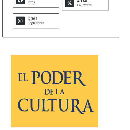
3.485
Fans
Followers
2.061
Seguidores