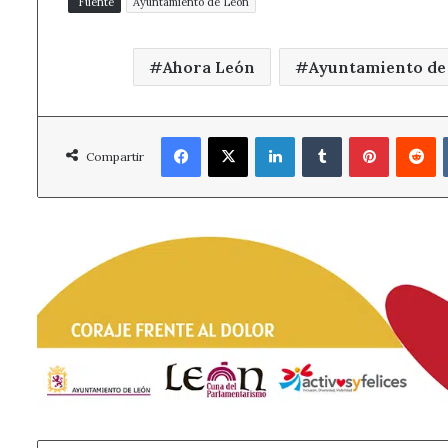
Fuente
Ayuntamiento de León
Ahora León
Ayuntamiento de
Facebook
X
LinkedIn
Tumblr
Pinterest
R
Compartir