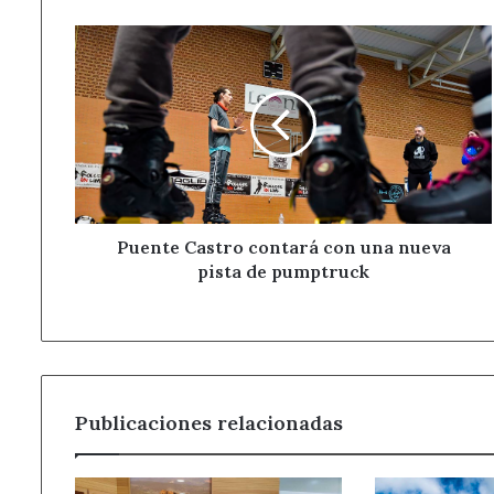
Puente
Castro
contará
con
una
nueva
pista
de
pumptruck
Puente Castro contará con una nueva
pista de pumptruck
Publicaciones relacionadas