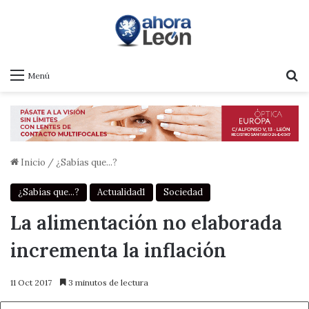
B
Menú
Inicio
/
¿Sabías que...?
¿Sabías que...?
Actualidad1
Sociedad
La alimentación no elaborada
incrementa la inflación
11 Oct 2017
3 minutos de lectura