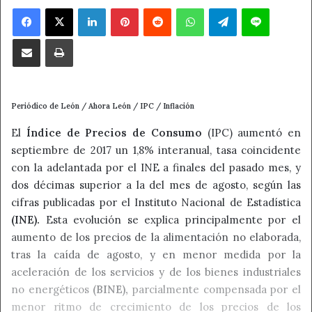
Facebook
X
LinkedIn
Pinterest
Reddit
WhatsApp
Telegram
Line
Compartir por correo electrónico
Imprimir
Periódico de León / Ahora León / IPC / Inflación
El
Índice de Precios de Consumo
(IPC) aumentó en
septiembre de 2017 un 1,8% interanual, tasa coincidente
con la adelantada por el INE a finales del pasado mes, y
dos décimas superior a la del mes de agosto, según las
cifras publicadas por el Instituto Nacional de Estadística
(INE).
Esta evolución se explica principalmente por el
aumento de los precios de la alimentación no elaborada,
tras la caída de agosto, y en menor medida por la
aceleración de los servicios y de los bienes industriales
no energéticos
(BINE),
parcialmente compensada por el
menor ritmo de crecimiento de los precios de los