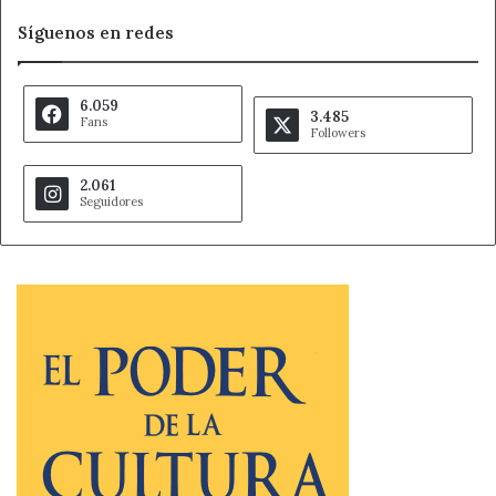
Síguenos en redes
6.059
3.485
Fans
Followers
2.061
Seguidores