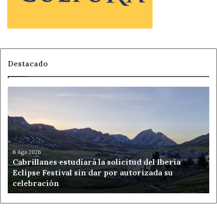
Destacado
Cabrillanes
estudiará
la
solicitud
del
Iberia
Eclipse
6 Ago 2026
Cabrillanes estudiará la solicitud del Iberia
Festival
Eclipse Festival sin dar por autorizada su
sin
celebración
dar
por
autorizada
su