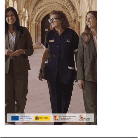
El
INE
ha publicado asimismo el IPC armonizado (IPCA)
correspondiente al mes de septiembre, cuya tasa de
variación interanual se sitúa en el 1,8%, dos décimas
inferior a la de agosto. Por su parte, la tasa adelantada
por Eurostat para el conjunto de la zona euro se sitúa en
el 1,5% en septiembre, idéntica a la del mes anterior,
resultando un diferencial de inflación para España
respecto a la zona euro de 0,3 puntos, dos décimas
inferior al de agosto.
Ahora León
Inflación
IPC