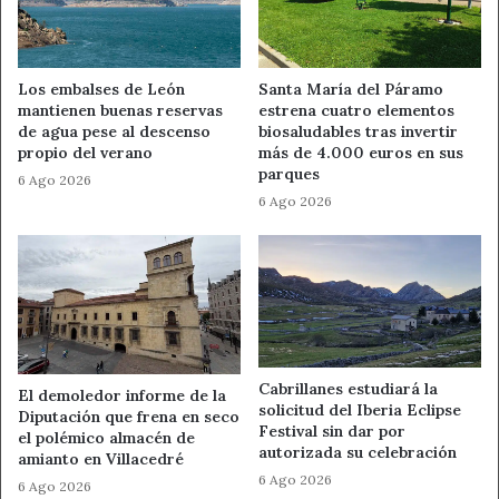
LE-713 (Pk 3,0–3,3): circulación alternativa por
obras
(zona de Fuentes Nuevas–Villafranca del
Bierzo por Cacabelos).
Los embalses de León
Santa María del Páramo
LE-716 (Pk 0,0–6,5): precaución por obras
(de Vega
mantienen buenas reservas
estrena cuatro elementos
de agua pese al descenso
biosaludables tras invertir
de Espinareda a Toreno).
propio del verano
más de 4.000 euros en sus
parques
6 Ago 2026
Obstáculos en calzada y
6 Ago 2026
desprendimientos: puntos a
vigilar
El parte también incluye avisos por presencia de objetos
y riesgos asociados:
Cabrillanes estudiará la
El demoledor informe de la
LE-164 (Pk 0,5–42,9): precaución por
solicitud del Iberia Eclipse
Diputación que frena en seco
Festival sin dar por
obstáculos/objetos en la calzada
(de Puente de
el polémico almacén de
autorizada su celebración
amianto en Villacedré
Domingo Flórez a La Baña).
6 Ago 2026
6 Ago 2026
LE-164 (Pk 18,0–19,75): precaución por