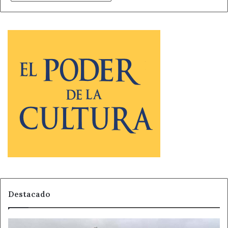
Destacado
La