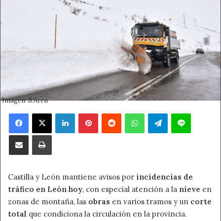
Imagen: S.Arén
Facebook
X
LinkedIn
Pinterest
Reddit
WhatsApp
Telegram
Line
Compartir por correo electrónico
Imprimir
Castilla y León mantiene avisos por
incidencias de
tráfico en León hoy
, con especial atención a la
nieve
en
zonas de montaña, las
obras
en varios tramos y un
corte
total
que condiciona la circulación en la provincia.