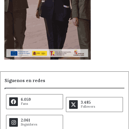
revisar el estado de neumáticos y luces,
y consultar desvíos cuando haya
circulación
alternativa
o
cortes
.
Fuente
Ahora León
Ahora León
Carreteras de León
circulación alternativa
incidencias de tráfico
LE-524 cortada
Síguenos en redes
Nieve en León
Noticias de León
6.059
3.485
Fans
obras en carretera
Followers
2.061
Seguidores