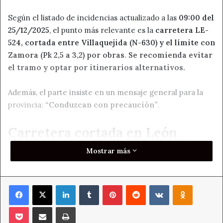
Según el listado de incidencias actualizado a las
09:00 del
25/12/2025
, el punto más relevante es la
carretera LE-
524, cortada entre Villaquejida (N-630) y el límite con
Zamora (Pk 2,5 a 3,2) por obras
.
Se recomienda evitar
el tramo y optar por itinerarios alternativos.
Además, el parte insiste en un mensaje general para la
provincia:
“Conduzcan con precaución”
.
Carretera cortada en León
Mostrar más
La incidencia más severa del momento afecta a:
LE-524 (Pk 2,5–3,2): CORTADA por obras
(
obras en
Facebook
X
LinkedIn
Tumblr
Pinterest
Reddit
VKontakte
Odnoklass
la vía
).
Pocket
Compartir por correo electrónico
Imprimir
Nieve: tramos con aviso de