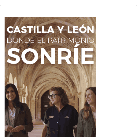
desprendimientos
con
obstáculos/objetos en la
calzada
.
LE-497 (Pk 2,55–2,95): precaución por
obstáculos/objetos en la calzada
(de Caboalles de
Abajo al límite con Asturias).
A-631 (Pk 4,2): precaución
en el tramo
de
Ponferrada (N-VI) a inicio de autovía (Cubillos
del Sil)
.
Recomendación para
conductores
Para minimizar riesgos, el parte aconseja
conducir con
prudencia
. Además, si se circula por zonas con nieve u
obras, conviene:
reducir velocidad y evitar maniobras bruscas,