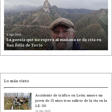
poesía
que
no
espera
al
mañana
se
8 Ago 2026
La poesía que no espera al mañana se da cita en
da
San Feliz de Torío
cita
en
San
Feliz
de
Torío
Lo más visto
Accidente de tráfico en León: muere un
joven de 21 años tras salirse de la vía en la
LE-30
20 Dic 2025