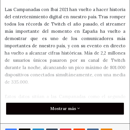
Las Campanadas con Ibai 2021 han vuelto a hacer historia
del entretenimiento digital en nuestro país. Tras romper
todos los récords de Twitch el año pasado, el streamer
más importante del momento en España ha vuelto a
demostrar que es uno de los comunicadores más
importantes de nuestro país, y con su evento en directo
ha vuelto a alcanzar cifras históricas. Más de 2,2 millones
de usuarios únicos pasaron por su canal de Twitch
durante la noche, alcanzando un pico máximo de 801.000
dispositivos conectados simultáneamente, con una media
de 335.000.
Estos datos sitúan a las Campanadas como el segundo
streaming de Ibai con más espectadores hasta la fecha, y
Mostrar más
suponen un enorme crecimiento respecto al año pasado,
en el que alcanzó un pico máximo de 552.000
espectadores. Con los datos de este 2021, Las
Facebook
X
LinkedIn
Tumblr
Pinterest
Reddit
VKontakte
Odnoklass