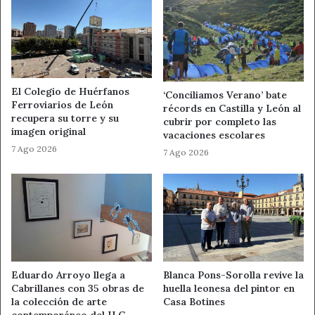
Ahora León
campanadas
Ibai
Noticias de León
Ramon García
El Colegio de Huérfanos
‘Conciliamos Verano’ bate
Ferroviarios de León
récords en Castilla y León al
recupera su torre y su
cubrir por completo las
imagen original
vacaciones escolares
7 Ago 2026
7 Ago 2026
Eduardo Arroyo llega a
Blanca Pons-Sorolla revive la
Cabrillanes con 35 obras de
huella leonesa del pintor en
la colección de arte
Casa Botines
contemporáneo del ILC