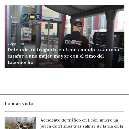
Detenida
‘in
fraganti’
en
León
cuando
intentaba
7 Ago 2026
Detenida ‘in fraganti’ en León cuando intentaba
estafar
estafar a una mujer mayor con el timo del
a
tocomocho
una
mujer
mayor
con
el
timo
del
Lo más visto
tocomocho
Accidente de tráfico en León: muere un
joven de 21 años tras salirse de la vía en la