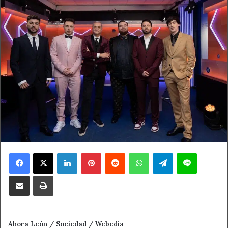
Facebook
X
LinkedIn
Pinterest
Reddit
WhatsApp
Telegram
Line
Compartir por correo electrónico
Imprimir
Ahora León / Sociedad / Webedia