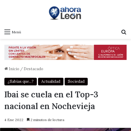
B
Menú
Inicio
/
Destacado
¿Sabías que...?
Actualidad
Sociedad
Ibai se cuela en el Top-3
nacional en Nochevieja
4 Ene 2022
2 minutos de lectura