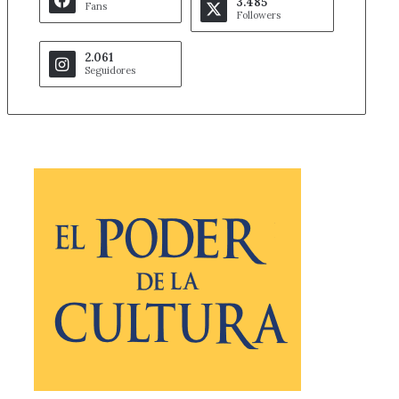
3.485
Fans
Followers
2.061
Seguidores