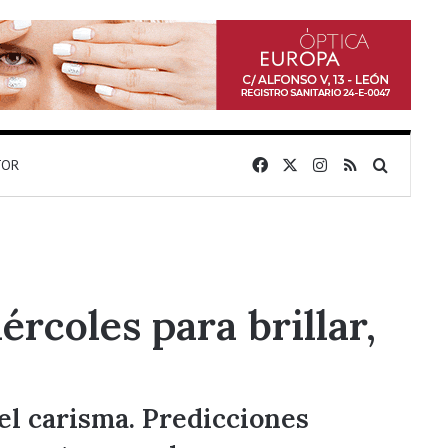
Facebook
X
Instagram
RSS
Buscar 
TOR
rcoles para brillar,
 el carisma. Predicciones