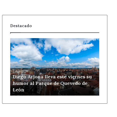
Destacado
Diego
Arjona
lleva
este
viernes
su
7 Ago 2026
humor
Diego Arjona lleva este viernes su
al
humor al Parque de Quevedo de
Parque
León
de
Quevedo
de
León