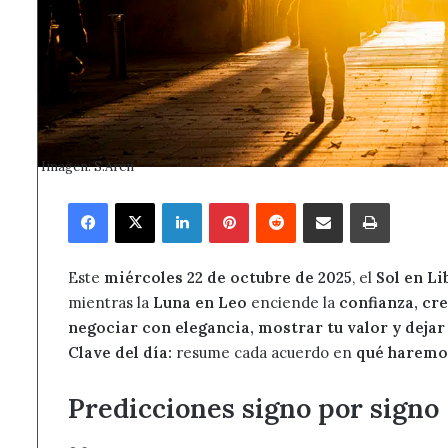
Imagen: S.Arén
Facebook
X
LinkedIn
Pinterest
Reddit
Compartir por correo electrónico
Imprimir
Este
miércoles 22 de octubre de 2025
, el
Sol en Li
mientras la
Luna en Leo
enciende la
confianza, cre
negociar con elegancia, mostrar tu valor y deja
Clave del día:
resume cada acuerdo en
qué haremos
Predicciones signo por signo