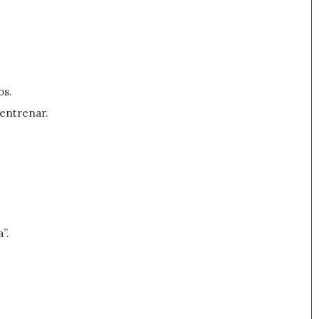
os.
entrenar.
”.