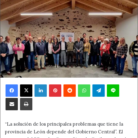
Facebook
X
LinkedIn
Pinterest
Reddit
WhatsApp
Telegram
Line
Compartir por correo electrónico
Imprimir
“La solución de los principales problemas que tiene la
provincia de León depende del Gobierno Central”. El