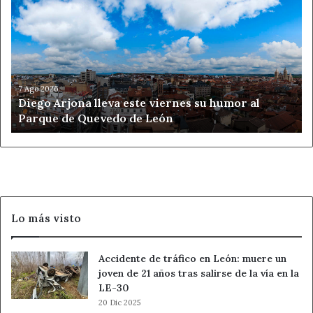
Arjona
lleva
este
viernes
su
humor
al
7 Ago 2026
Diego Arjona lleva este viernes su humor al
Parque
Parque de Quevedo de León
de
Quevedo
de
León
Lo más visto
Accidente de tráfico en León: muere un
joven de 21 años tras salirse de la vía en la
LE-30
20 Dic 2025