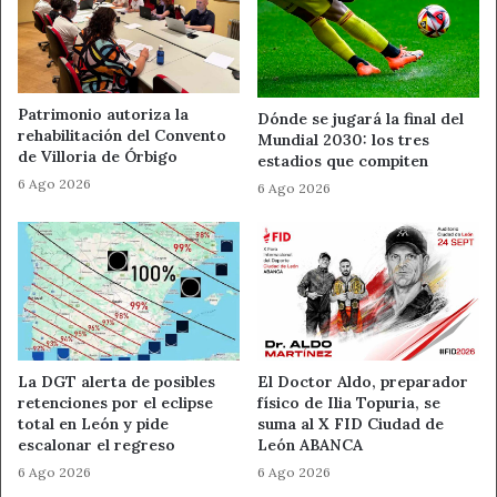
mejora de las comunicaciones, algo que “exigiremos al
equipo de gobierno que se concrete”.
Fuente
PP de León
Patrimonio autoriza la
Dónde se jugará la final del
rehabilitación del Convento
Mundial 2030: los tres
de Villoria de Órbigo
estadios que compiten
Ahora León
Noticias de León
6 Ago 2026
6 Ago 2026
PP de León
Provincia de León
La DGT alerta de posibles
El Doctor Aldo, preparador
retenciones por el eclipse
físico de Ilia Topuria, se
total en León y pide
suma al X FID Ciudad de
escalonar el regreso
León ABANCA
6 Ago 2026
6 Ago 2026