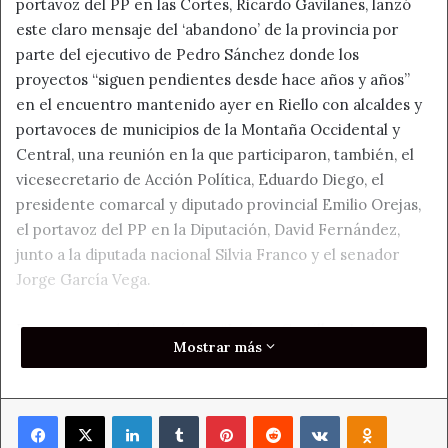
portavoz del PP en las Cortes, Ricardo Gavilanes, lanzó
este claro mensaje del ‘abandono’ de la provincia por
parte del ejecutivo de Pedro Sánchez donde los
proyectos “siguen pendientes desde hace años y años”
en el encuentro mantenido ayer en Riello con alcaldes y
portavoces de municipios de la Montaña Occidental y
Central, una reunión en la que participaron, también, el
vicesecretario de Acción Política, Eduardo Diego, el
presidente comarcal y diputado provincial Emilio Orejas,
el portavoz del PP en la Diputación, David Fernández,
junto a la diputada nacional Silvia Franco y el senador
Jorge García Vega.
En este sentido, reiteró que “León y Castilla y León están
Mostrar más
en la lista de los olvidados por el Gobierno central”, algo
que corroboró la diputada nacional Silvia Franco con los
proyectos “que siguen pendientes” pese a que “nunca se
Facebook
X
LinkedIn
Tumblr
Pinterest
Reddit
VKontakte
Odnoklass
había recaudado tanto ni se había dispuesto de tantos