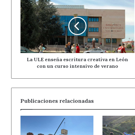
La
ULE
enseña
escritura
creativa
en
León
con
un
curso
La ULE enseña escritura creativa en León
intensivo
con un curso intensivo de verano
de
verano
Publicaciones relacionadas