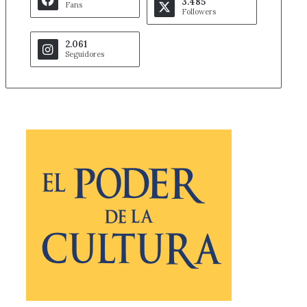
3.485
Fans
Followers
2.061
Seguidores