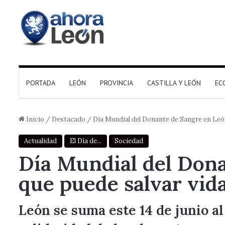
PORTADA
LEÓN
PROVINCIA
CASTILLA Y LEÓN
EC
Inicio
/
Destacado
/
Día Mundial del Donante de Sangre en León
Actualidad
El Día de...
Sociedad
Día Mundial del Dona
que puede salvar vid
León se suma este 14 de junio a