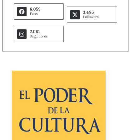
6.059
3.485
Fans
Followers
2.061
Seguidores