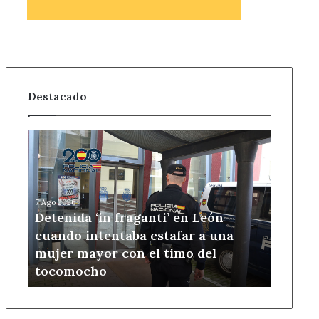
Destacado
Detenida
‘in
fraganti’
en
León
7 Ago 2026
cuando
Detenida ‘in fraganti’ en León
intentaba
cuando intentaba estafar a una
estafar
mujer mayor con el timo del
a
tocomocho
una
mujer
mayor
con