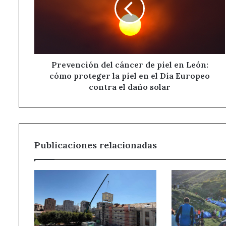
piel
en
León:
cómo
proteger
la
Prevención del cáncer de piel en León:
piel
cómo proteger la piel en el Día Europeo
en
contra el daño solar
el
Día
Europeo
contra
el
Publicaciones relacionadas
daño
solar