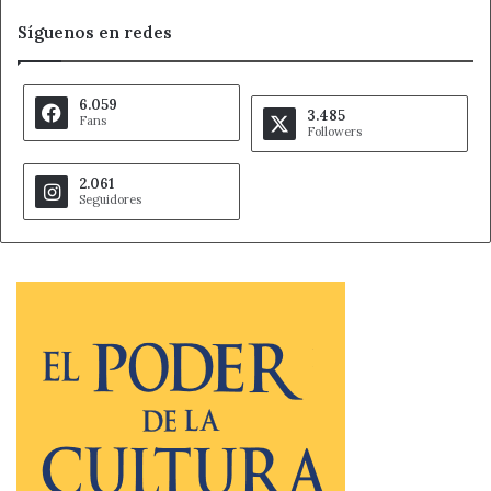
Síguenos en redes
6.059
3.485
Fans
Followers
2.061
Seguidores