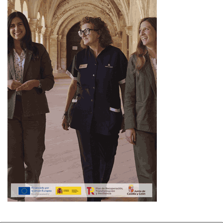
Fuente
Ahora León
11 de noviembre
Ahora León
Comercio local
Compras online
Descuentos
Día del Soltero
Noticias de León
ofertas León