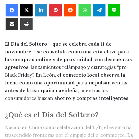
Facebook
X
LinkedIn
Pinterest
Reddit
WhatsApp
Telegram
Line
Compartir por correo electrónico
Imprimir
El Día del Soltero —que se celebra cada 11 de
noviembre— se consolida como una cita clave para
las compras online y de proximidad
, con
descuentos
agresivos
, lanzamientos relámpago y estrategias “pre-
Black Friday”. En León,
el comercio local observa la
fecha como una oportunidad para impulsar ventas
antes de la campaña navideña
, mientras los
consumidores buscan
ahorro y compras inteligentes
.
¿Qué es el Día del Soltero?
Nacido en China como celebración del 11/11, el evento ha
trascendido fronteras por el empuje del e-commerce.
La