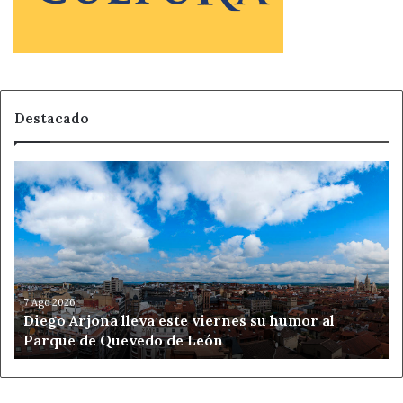
Destacado
Diego
Arjona
lleva
este
viernes
su
humor
al
7 Ago 2026
Diego Arjona lleva este viernes su humor al
Parque
Parque de Quevedo de León
de
Quevedo
de
León