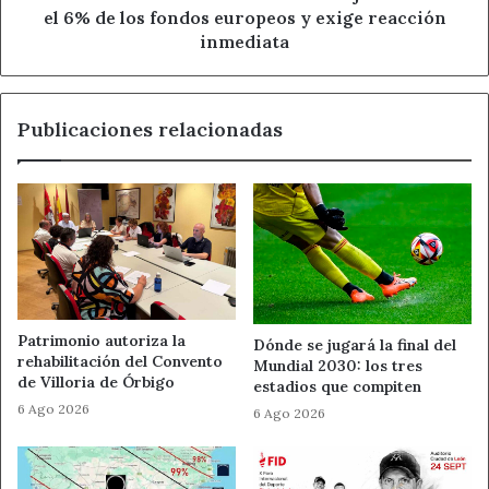
6%
el 6% de los fondos europeos y exige reacción
proximidad
de
inmediata
los
En la capital y la provincia,
los establecimientos que
fondos
planifican su stock, comunican bien sus promos y
europeos
activan la venta por redes
logran mayor tracción.
Las
Publicaciones relacionadas
y
alianzas entre tiendas del barrio y marketplaces
exige
reacción
locales
ayudan a
retener gasto en la economía
inmediata
leonesa
.
Productos que suelen destacar
Tecnología y accesorios
: auriculares, wearables y
pequeños electrodomésticos.
Patrimonio autoriza la
Dónde se jugará la final del
rehabilitación del Convento
Mundial 2030: los tres
Moda y calzado
: colecciones de temporada con
de Villoria de Órbigo
estadios que compiten
descuentos escalonados
.
6 Ago 2026
6 Ago 2026
Belleza y cuidado personal
: packs promocionales y
formatos ahorro.
Ocio y experiencias
:
bonos para restaurantes y