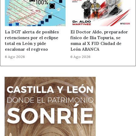
actividades en la provincia
.
Señales de una buena oferta
La DGT alerta de posibles
El Doctor Aldo, preparador
Precio histórico transparente
y descuento
retenciones por el eclipse
físico de Ilia Topuria, se
verificable.
total en León y pide
suma al X FID Ciudad de
escalonar el regreso
León ABANCA
Stock y plazo de entrega realistas
.
6 Ago 2026
6 Ago 2026
Valor añadido
: segunda unidad, garantía ampliada o
recogida en tienda en León
sin coste.
En resumen
El Día del Soltero ya es parte del calendario de
consumo en España
. En León,
consumidores
informados y comercios con estrategia
pueden
convertir el 11/11 en una
victoria para ambos
, con
ahorro real, compras responsables y apoyo al tejido
local
.