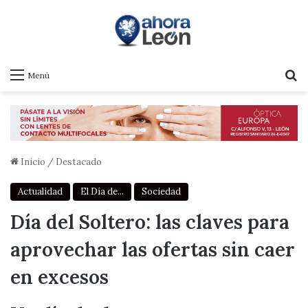
B
Menú
Inicio
/
Destacado
Actualidad
El Día de...
Sociedad
Día del Soltero: las claves para
aprovechar las ofertas sin caer
en excesos