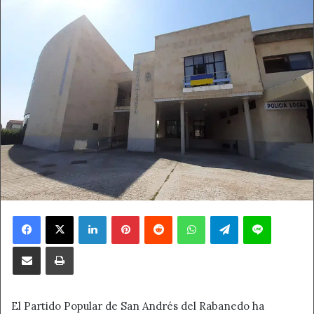
Facebook
X
LinkedIn
Pinterest
Reddit
WhatsApp
Telegram
Line
Compartir por correo electrónico
Imprimir
El Partido Popular de San Andrés del Rabanedo ha