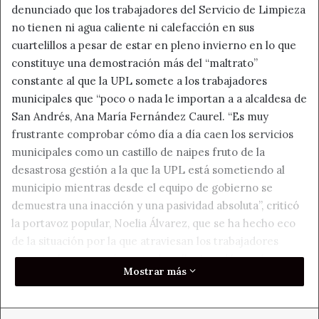
denunciado que los trabajadores del Servicio de Limpieza
no tienen ni agua caliente ni calefacción en sus
cuartelillos a pesar de estar en pleno invierno en lo que
constituye una demostración más del “maltrato”
constante al que la UPL somete a los trabajadores
municipales que “poco o nada le importan a a alcaldesa de
San Andrés, Ana María Fernández Caurel. “Es muy
frustrante comprobar cómo día a día caen los servicios
municipales como un castillo de naipes fruto de la
desastrosa gestión a la que la UPL está sometiendo al
municipio mientras desde el equipo de gobierno se
demuestra una inacción y una pasividad absoluta”, criticó
la portavoz popular, Noelia Álvarez, que se ha hecho eco
de la situación por la que atraviesan los trabajadores
municipales que están a pie de calle. La edil popular
Mostrar más
recordó que no es la primera vez que los servicios
municipales se ven afectados por falta de luz.