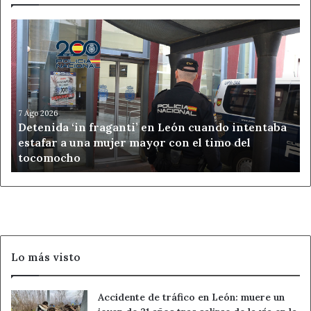
Detenida
‘in
fraganti’
en
León
cuando
intentaba
7 Ago 2026
Detenida ‘in fraganti’ en León cuando intentaba
estafar
estafar a una mujer mayor con el timo del
a
tocomocho
una
mujer
mayor
con
el
timo
del
Lo más visto
tocomocho
Accidente de tráfico en León: muere un