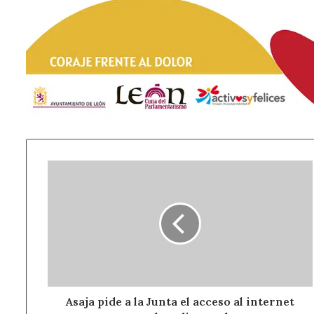
Asaja
pide
a
la
Junta
el
acceso
al
internet
en
Asaja pide a la Junta el acceso al internet