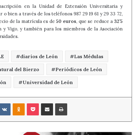
nscripción en la Unidad de Extensión Universitaria y
ar o bien a través de los teléfonos 987 29 19 61 y 29 33 72,
ecio de la matrícula es de
50 euros
, que se reduce a
32’5
 y Vigo, y también para los miembros de la Asociación
rsidades.
LE
diarios de León
Las Médulas
tural del Bierzo
Periódicos de León
eón
Universidad de León
eddit
VKontakte
Odnoklassniki
Pocket
Compartir por correo electrónico
Imprimir