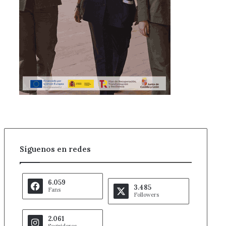
Síguenos en redes
6.059
3.485
Fans
Followers
2.061