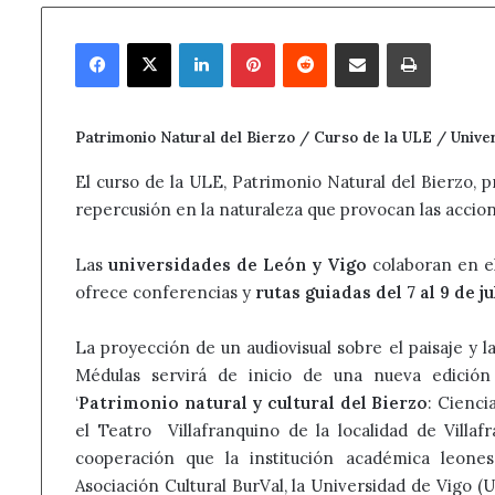
Facebook
X
LinkedIn
Pinterest
Reddit
Compartir por correo electrónico
Imprimir
Patrimonio Natural del Bierzo / Curso de la ULE / Univ
El curso de la ULE, Patrimonio Natural del Bierzo, p
repercusión en la naturaleza que provocan las accio
Las
universidades de León y Vigo
colaboran en el
ofrece conferencias y
rutas guiadas del 7 al 9 de ju
La proyección de un audiovisual sobre el paisaje y
Médulas servirá de inicio de una nueva edición
‘
Patrimonio natural y cultural del Bierzo
: Cienc
el Teatro Villafranquino de la localidad de Villafr
cooperación que la institución académica leone
Asociación Cultural BurVal, la Universidad de Vigo 