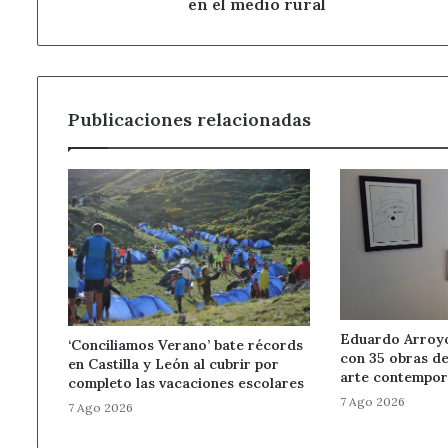
el
en el medio rural
medio
rural
Publicaciones relacionadas
Eduardo Arroyo 
‘Conciliamos Verano’ bate récords
con 35 obras de
en Castilla y León al cubrir por
arte contempor
completo las vacaciones escolares
7 Ago 2026
7 Ago 2026