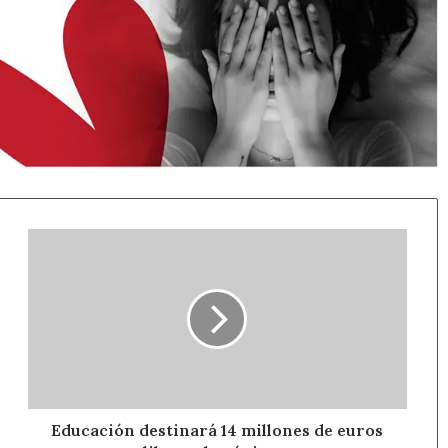
Educación
destinará
14
millones
de
euros
para
libros
el
próximo
Educación destinará 14 millones de euros