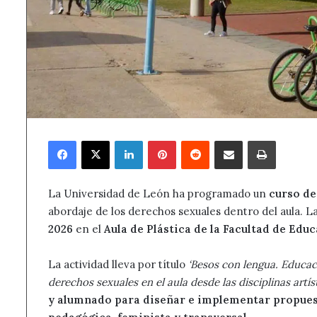
Facebook
X
LinkedIn
Pinterest
Reddit
Compartir por correo electrónico
Imprimir
La Universidad de León ha programado un
curso de
abordaje de los derechos sexuales dentro del aula. La 
2026
en el
Aula de Plástica de la Facultad de Edu
La actividad lleva por título
‘Besos con lengua. Educac
derechos sexuales en el aula desde las disciplinas artíst
y alumnado para diseñar e implementar propuest