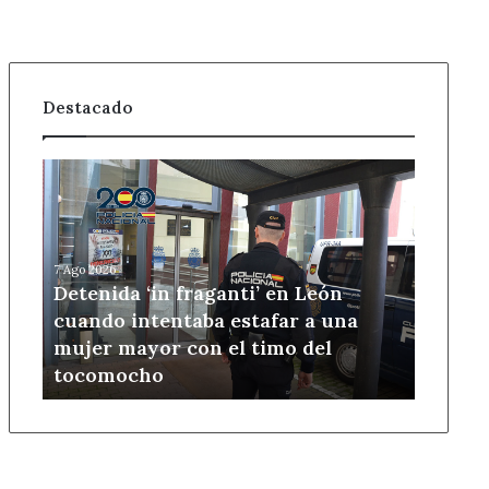
Destacado
Detenida
‘in
fraganti’
en
León
7 Ago 2026
cuando
Detenida ‘in fraganti’ en León
intentaba
cuando intentaba estafar a una
estafar
mujer mayor con el timo del
a
tocomocho
una
mujer
mayor
con
el