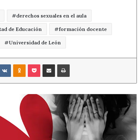
derechos sexuales en el aula
tad de Educación
formación docente
Universidad de León
eddit
VKontakte
Odnoklassniki
Pocket
Compartir por correo electrónico
Imprimir