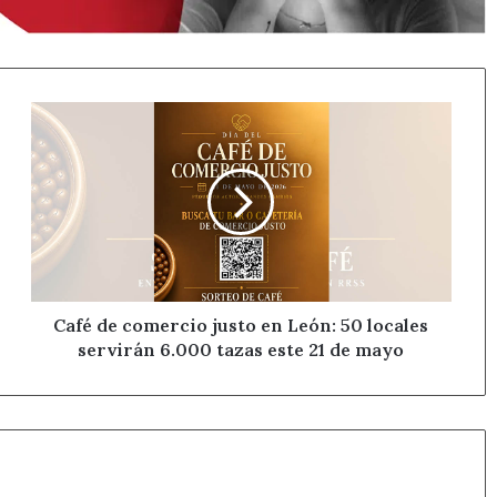
Café
de
comercio
justo
en
León:
50
locales
servirán
6.000
Café de comercio justo en León: 50 locales
tazas
servirán 6.000 tazas este 21 de mayo
este
21
de
mayo