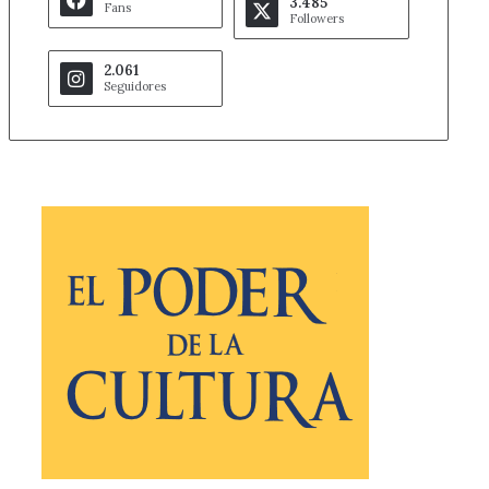
3.485
Fans
Followers
2.061
Seguidores