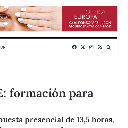
Facebook
X
Instagram
RSS
Buscar 
TOR
E: formación para
uesta presencial de 13,5 horas,