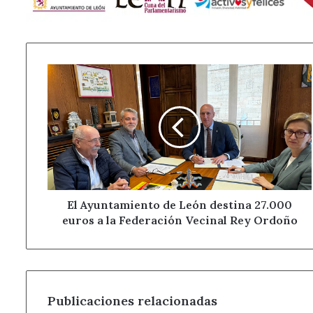
El
Ayuntamiento
de
León
destina
27.000
euros
a
la
Federación
El Ayuntamiento de León destina 27.000
Vecinal
euros a la Federación Vecinal Rey Ordoño
Rey
Ordoño
Publicaciones relacionadas