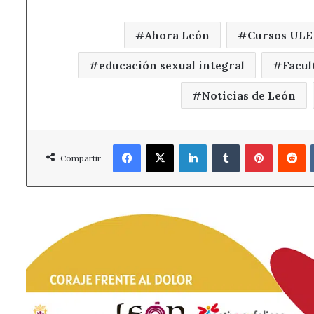
Ahora León
Cursos ULE
educación sexual integral
Facul
Noticias de León
Facebook
X
LinkedIn
Tumblr
Pinterest
R
Compartir