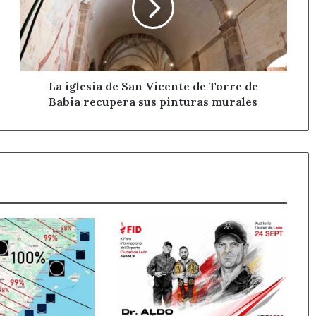
Vicente
de
Torre
de
Babia
recupera
La iglesia de San Vicente de Torre de
sus
Babia recupera sus pinturas murales
pinturas
murales