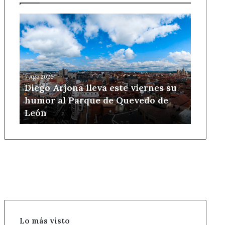
Diego
Arjona
lleva
este
viernes
su
7 Ago 2026
humor
Diego Arjona lleva este viernes su
al
humor al Parque de Quevedo de
Parque
León
de
Quevedo
de
León
Lo más visto