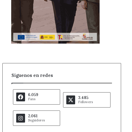
Síguenos en redes
6.059
3.485
Fans
Followers
2.061
Seguidores