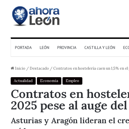
PORTADA
LEÓN
PROVINCIA
CASTILLA Y LEÓN
EC
Inicio
/
Destacado
/
Contratos en hostelería caen un 1,5% en el
Actualidad
Economía
Empleo
Contratos en hostele
2025 pese al auge de
Asturias y Aragón lideran el c