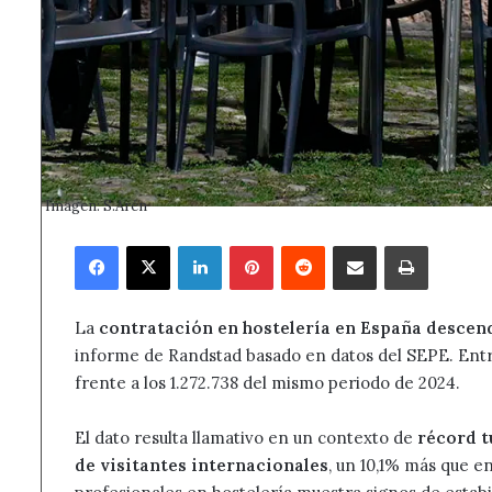
Imagen: S.Arén
Facebook
X
LinkedIn
Pinterest
Reddit
Compartir por correo electrónico
Imprimir
La
contratación en hostelería en España descend
informe de Randstad basado en datos del SEPE. Entr
frente a los 1.272.738 del mismo periodo de 2024.
El dato resulta llamativo en un contexto de
récord t
de visitantes internacionales
, un 10,1% más que e