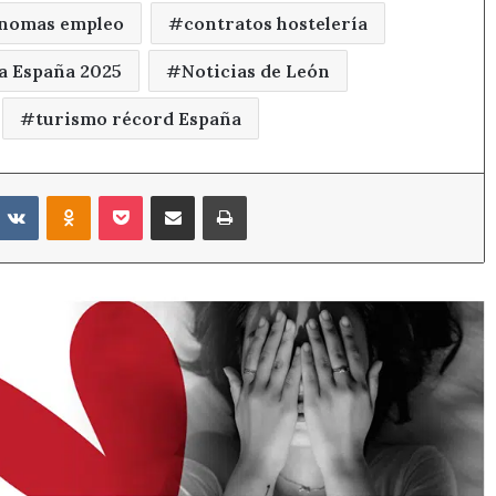
nomas empleo
contratos hostelería
ía España 2025
Noticias de León
turismo récord España
eddit
VKontakte
Odnoklassniki
Pocket
Compartir por correo electrónico
Imprimir