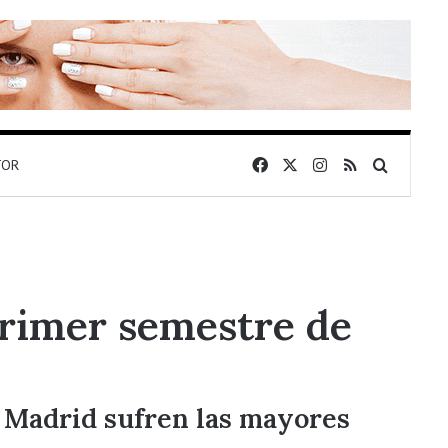
Facebook
X
Instagram
RSS
Buscar 
TOR
primer semestre de
y Madrid sufren las mayores