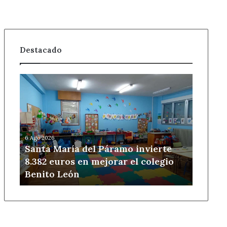
Destacado
Santa
María
del
Páramo
invierte
8.382
6 Ago 2026
euros
Santa María del Páramo invierte
en
8.382 euros en mejorar el colegio
mejorar
Benito León
el
colegio
Benito
León