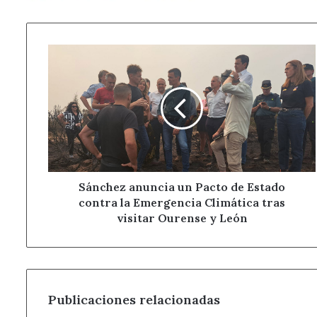
Sánchez
anuncia
un
Pacto
de
Estado
contra
la
Emergencia
Climática
Sánchez anuncia un Pacto de Estado
tras
contra la Emergencia Climática tras
visitar
visitar Ourense y León
Ourense
y
León
Publicaciones relacionadas