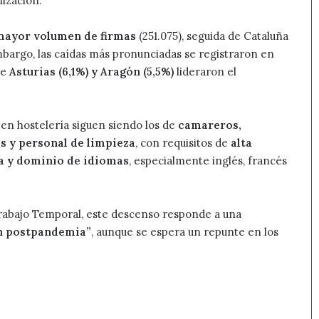
lización.
mayor volumen de firmas
(251.075), seguida de Cataluña
mbargo, las caídas más pronunciadas se registraron en
ue
Asturias (6,1%) y Aragón (5,5%)
lideraron el
en hostelería siguen siendo los de
camareros,
s y personal de limpieza
, con requisitos de
alta
a y dominio de idiomas
, especialmente inglés, francés
rabajo Temporal, este descenso responde a una
ón postpandemia”
, aunque se espera un repunte en los