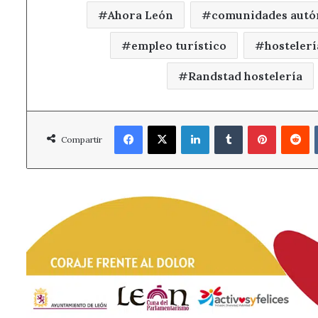
Ahora León
comunidades autó
empleo turístico
hosteler
Randstad hostelería
Facebook
X
LinkedIn
Tumblr
Pinterest
R
Compartir