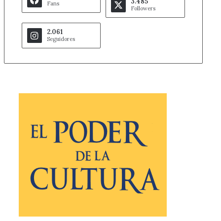
3.485
Fans
Followers
2.061
Seguidores