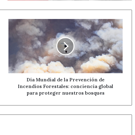
Día
Mundial
de
la
Prevención
de
Incendios
Forestales:
conciencia
global
Día Mundial de la Prevención de
para
Incendios Forestales: conciencia global
proteger
para proteger nuestros bosques
nuestros
bosques